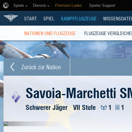
Spiele
Dienste
Premium-Laden
Spieler Support
START
SPIEL
KAMPFFLUGZEUGE
WISSENSDATE
NATIONEN UND FLUGZEUGE
FLUGZEUGE VERGLEICHE
Zurück zur Nation
Savoia-Marchetti S
Schwerer Jäger
VII Stufe
1
1