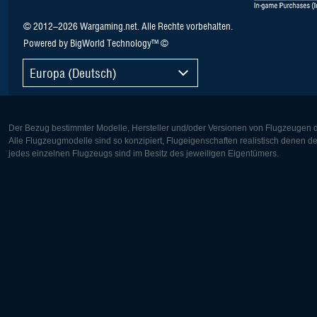
© 2012–2026 Wargaming.net. Alle Rechte vorbehalten.
Powered by BigWorld Technology™ ©
Europa (Deutsch)
Der Bezug bestimmter Modelle, Hersteller und/oder Versionen von Flugzeugen di
Alle Flugzeugmodelle sind so konzipiert, Flugeigenschaften realistisch denen 
jedes einzelnen Flugzeugs sind im Besitz des jeweiligen Eigentümers.
Europa:
Nordamer
Deutsch
English
English