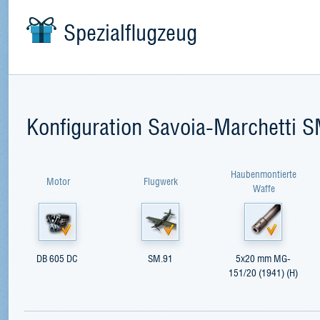
Spezialflugzeug
Konfiguration Savoia-Marchetti 
Haubenmontierte
Motor
Flugwerk
Waffe
DB 605 DC
SM.91
5x20 mm MG-
151/20 (1941) (H)