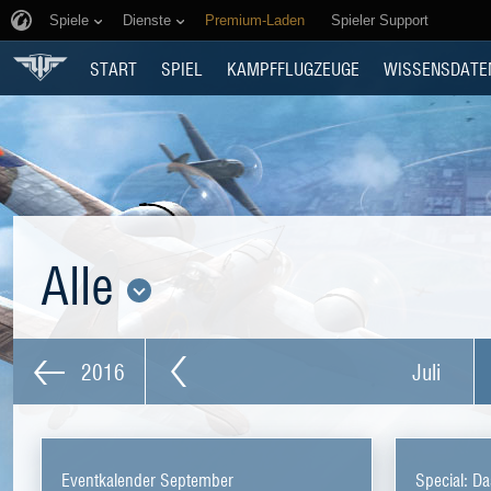
Spiele
Dienste
Premium-Laden
Spieler Support
START
SPIEL
KAMPFFLUGZEUGE
WISSENSDATE
Alle
2016
Juli
Eventkalender September
Special: D