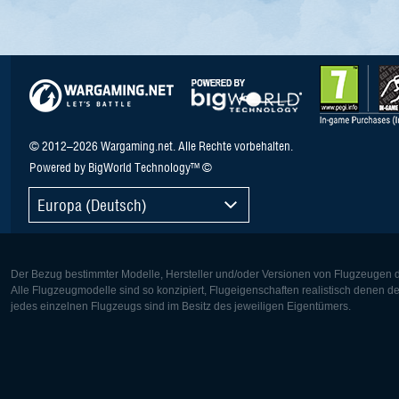
© 2012–2026 Wargaming.net. Alle Rechte vorbehalten.
Powered by BigWorld Technology™ ©
Europa (Deutsch)
Der Bezug bestimmter Modelle, Hersteller und/oder Versionen von Flugzeugen di
Alle Flugzeugmodelle sind so konzipiert, Flugeigenschaften realistisch denen 
jedes einzelnen Flugzeugs sind im Besitz des jeweiligen Eigentümers.