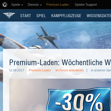
Spiele
Dienste
Premium-Laden
Spieler Support
START
SPIEL
KAMPFFLUGZEUGE
WISSENSDATE
Premium-Laden: Wöchentliche W
11.08.2017
Premium-Laden
Im Forum diskutieren
In anderen Sp