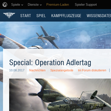
Spiele
Dienste
Premium-Laden
Spieler Support
START
SPIEL
KAMPFFLUGZEUGE
WISSENSDATE
Special: Operation Adlertag
10.08.2017
Nachrichten
Spezialangebote
Im Forum diskutieren