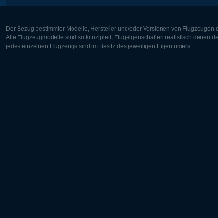
Der Bezug bestimmter Modelle, Hersteller und/oder Versionen von Flugzeugen di
Alle Flugzeugmodelle sind so konzipiert, Flugeigenschaften realistisch denen 
jedes einzelnen Flugzeugs sind im Besitz des jeweiligen Eigentümers.
Europa:
Nordamer
Deutsch
English
English
Français
Čeština
Polski