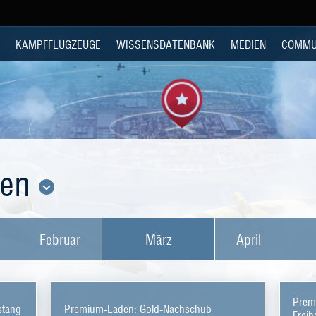
KAMPFFLUGZEUGE
WISSENSDATENBANK
MEDIEN
COMMU
den
Februar
März
April
Premi
stang
Premium-Laden: Gold-Nachschub
Freihe