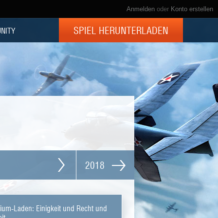
Anmelden
oder
Konto erstellen
SPIEL HERUNTERLADEN
NITY
2018
um-Laden: Einigkeit und Recht und
it