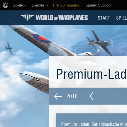
Spiele
Dienste
Premium-Laden
Spieler Support
START
SPIEL
Premium-La
2016
Premium-Laden: Der chinesische Mu