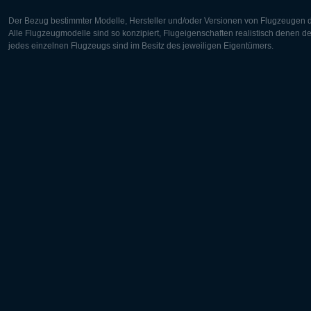
Der Bezug bestimmter Modelle, Hersteller und/oder Versionen von Flugzeugen di
Alle Flugzeugmodelle sind so konzipiert, Flugeigenschaften realistisch denen 
jedes einzelnen Flugzeugs sind im Besitz des jeweiligen Eigentümers.
Europa:
Nordamer
Deutsch
English
English
Français
Čeština
Polski
Русский