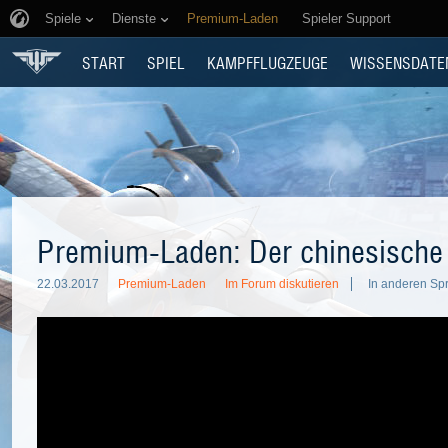
Spiele
Dienste
Premium-Laden
Spieler Support
START
SPIEL
KAMPFFLUGZEUGE
WISSENSDATE
Premium-Laden: Der chinesische
22.03.2017
Premium-Laden
Im Forum diskutieren
In anderen Sp