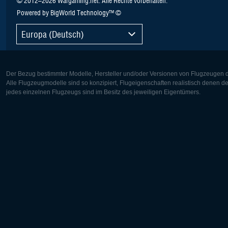
© 2012–2026 Wargaming.net. Alle Rechte vorbehalten.
Powered by BigWorld Technology™ ©
Europa (Deutsch)
Der Bezug bestimmter Modelle, Hersteller und/oder Versionen von Flugzeugen di
Alle Flugzeugmodelle sind so konzipiert, Flugeigenschaften realistisch denen 
jedes einzelnen Flugzeugs sind im Besitz des jeweiligen Eigentümers.
Europa:
Nordamer
Deutsch
English
English
Français