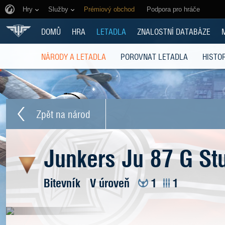
Hry
Služby
Prémiový obchod
Podpora pro hráče
DOMŮ
HRA
LETADLA
ZNALOSTNÍ DATABÁZE
NÁRODY A LETADLA
POROVNAT LETADLA
HISTOR
Zpět na národ
Junkers Ju 87 G St
Bitevník
V úroveň
1
1