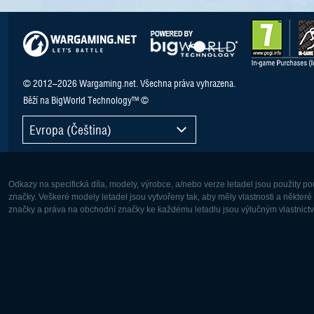
© 2012–2026 Wargaming.net. Všechna práva vyhrazena.
Běží na BigWorld Technology™ ©
Evropa (Čeština)
Odkazy na specifická díla, modely, výrobce, a/nebo verze letadel jsou použity 
značky. Veškeré modely letadel jsou vytvořeny tak, aby měly vlastnosti a někter
značky a práva na obchodní značky ke každému letadlu jsou výlučným vlastnictví
Evropa:
Severní A