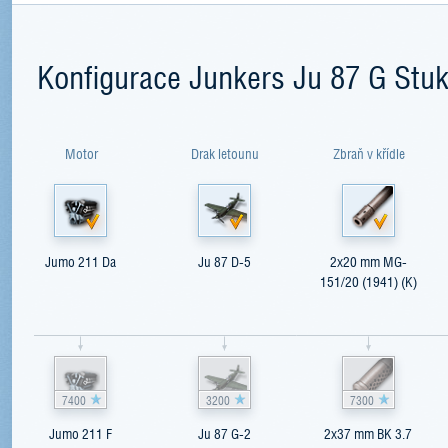
Konfigurace Junkers Ju 87 G Stu
Motor
Drak letounu
Zbraň v křídle
Jumo 211 Da
Ju 87 D-5
2x20 mm MG-
151/20 (1941) (K)
7400
3200
7300
Jumo 211 F
Ju 87 G-2
2x37 mm BK 3.7