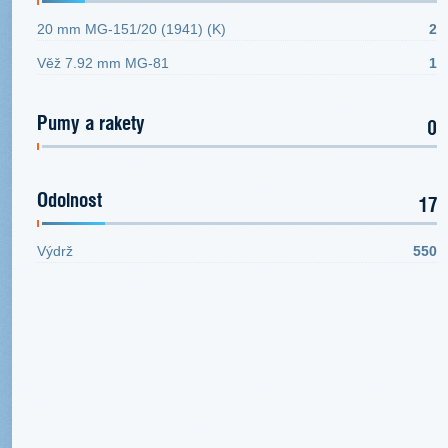
20 mm MG-151/20 (1941) (K)
2
Věž 7.92 mm MG-81
1
Pumy a rakety
0
Odolnost
17
Výdrž
550