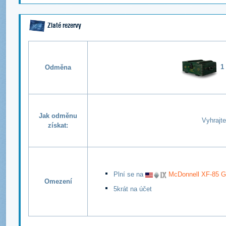
Zlaté rezervy
1
Odměna
Jak odměnu
Vyhrajte
získat:
Plní se na
McDonnell XF-85 G
Omezení
5krát na účet