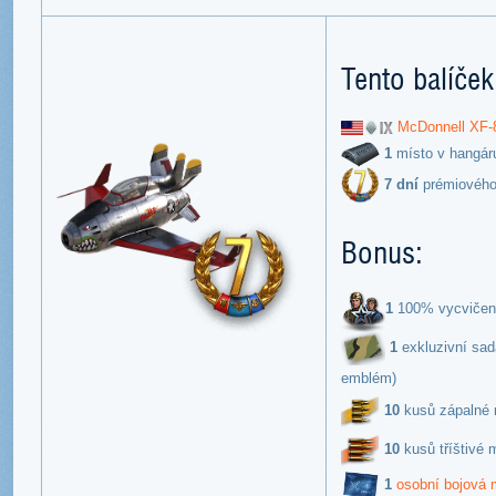
Tento balíček
McDonnell XF-
1
místo v hangár
7 dní
prémiového
Bonus:
1
100% vycvičená
1
exkluzivní sad
emblém)
10
kusů zápalné m
10
kusů tříštivé m
1
osobní bojová 