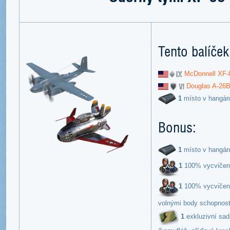
Tento balíček
McDonnell XF-
Douglas A-26B
1
místo v hangár
Bonus:
1
místo v hangár
1
100% vycvičen
1
100% vycvičená
volnými body schopnost
1
exkluzivní sad