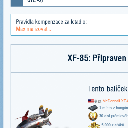
UTC +2)
Pravidla kompenzace za letadlo:
Maximalizovat
XF-85: Připraven 
Tento balíček
McDonnell XF-
1
místo v hangár
30 dní
prémiovéh
5 000
zlaťáků