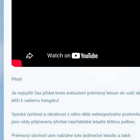
Piloti!
Je nejvyšší čas přidat tento exkluzivní prémiový letoun do vaší s
blíží k vašemu hangáru!
Vysoká rychlost a obratnost z něho dělá nebezpečného protivník
jsou vždy připraveny přivítat nepřátelská letadla těžkou palbou.
Prémiový obchod vám nabídne toto jedinečné letadlo a také: