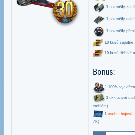
1
pokročilý zesíl
1
pokročilý odleh
1
pokročilý přepl
10
kusů zápalné m
10
kusů tříštivé m
Bonus:
1
100% vycvičená
1
exkluzivní sad
emblém)
1
osobní bojová 
ZK)