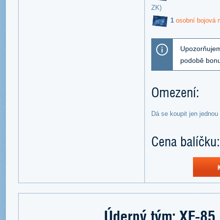
ZK)
1
osobní bojová m
Upozorňujeme
podobě bonu
Omezení:
Dá se koupit jen jednou
Cena balíčku:
Úderný tým: XF-85