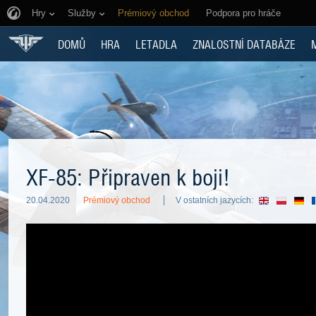
Hry
Služby
Prémiový obchod
Podpora pro hráče
DOMŮ
HRA
LETADLA
ZNALOSTNÍ DATABÁZE
XF-85: Připraven k boji!
20.04.2020
Prémiový obchod
V ostatních jazycích: