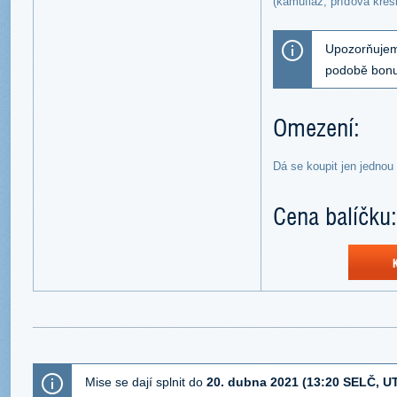
(kamufláž, příďová kre
Upozorňujeme
podobě bonu
Omezení:
Dá se koupit jen jednou
Cena balíčku:
Mise se dají splnit do
20. dubna 2021 (13:20 SELČ, U