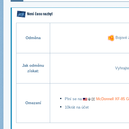
Není času nazbyt
Bojové 
Odměna
Jak odměnu
Vyhrajte
získat:
Plní se na
McDonnell XF-85 G
Omezení
10krát na účet