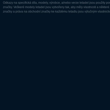
Odkazy na specifická díla, modely, výrobce, a/nebo verze letadel jsou použity 
značky. Veškeré modely letadel jsou vytvořeny tak, aby měly vlastnosti a někter
značky a práva na obchodní značky ke každému letadlu jsou výlučným vlastnictví
Evropa:
Severní A
Deutsch
English
English
Français
Čeština
Polski
Русский