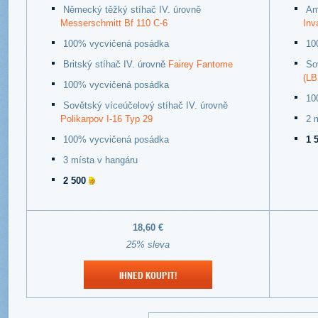
Německý těžký stíhač IV. úrovně
Am
Messerschmitt Bf 110 C-6
Inv
100% vycvičená posádka
10
Britský stíhač IV. úrovně
Fairey Fantome
So
(LB
100% vycvičená posádka
10
Sovětský víceúčelový stíhač IV. úrovně
Polikarpov I-16 Typ 29
2 
100% vycvičená posádka
1 
3 místa v hangáru
2 500
18,60 €
25% sleva
IHNED KOUPIT!