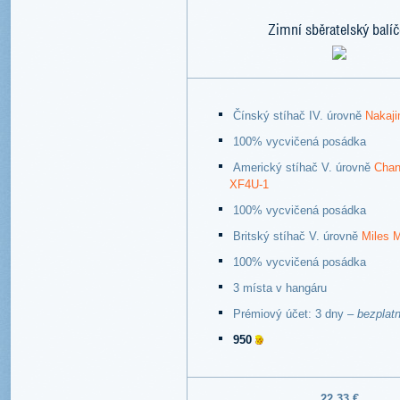
Zimní sběratelský balíč
Čínský stíhač IV. úrovně
Nakaji
100% vycvičená posádka
Americký stíhač V. úrovně
Chan
XF4U-1
100% vycvičená posádka
Britský stíhač V. úrovně
Miles 
100% vycvičená posádka
3 místa v hangáru
Prémiový účet: 3 dny –
bezplat
950
22,33 €