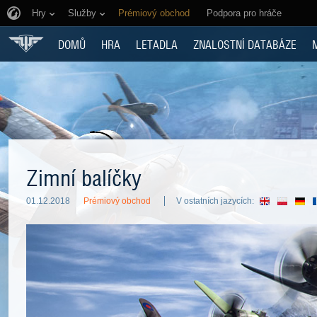
Hry
Služby
Prémiový obchod
Podpora pro hráče
DOMŮ
HRA
LETADLA
ZNALOSTNÍ DATABÁZE
Zimní balíčky
01.12.2018
Prémiový obchod
V ostatních jazycích: