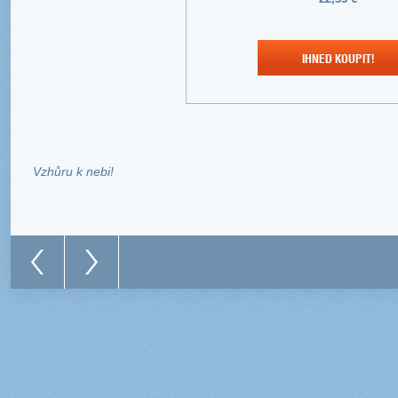
IHNED KOUPIT!
Vzhůru k nebi!