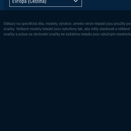
Evropa (Čeština)
Odkazy na specifická díla, modely, výrobce, a/nebo verze letadel jsou použity 
značky. Veškeré modely letadel jsou vytvořeny tak, aby měly vlastnosti a někter
značky a práva na obchodní značky ke každému letadlu jsou výlučným vlastnictví
Evropa:
Severní A
Deutsch
English
English
Français
Čeština
Polski