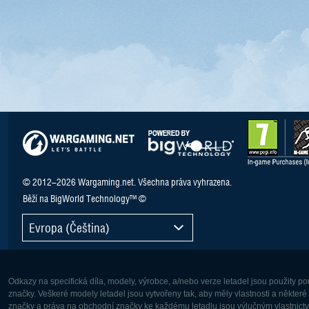
© 2012–2026 Wargaming.net. Všechna práva vyhrazena.
Běží na BigWorld Technology™ ©
Evropa (Čeština)
Odkazy na specifická díla, modely, výrobce, a/nebo verze letadel jsou použity 
značky. Veškeré modely letadel jsou vytvořeny tak, aby měly vlastnosti a někter
značky a práva na obchodní značky ke každému letadlu jsou výlučným vlastnictví