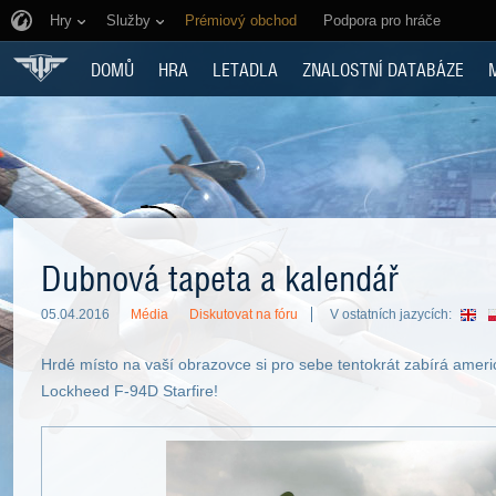
Hry
Služby
Prémiový obchod
Podpora pro hráče
DOMŮ
HRA
LETADLA
ZNALOSTNÍ DATABÁZE
Dubnová tapeta a kalendář
05.04.2016
Média
Diskutovat na fóru
V ostatních jazycích:
Hrdé místo na vaší obrazovce si pro sebe tentokrát zabírá americ
Lockheed F-94D Starfire!