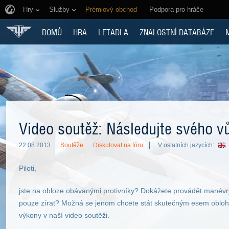
Hry
Služby
Prémiový obchod
Podpora pro hráče
DOMŮ
HRA
LETADLA
ZNALOSTNÍ DATABÁZE
Video soutěž: Následujte svého v
22.08.2013
Soutěže
Diskutovat na fóru
V ostatních jazycích:
Piloti,
jste na obloze obávanými protivníky? Dokážete provádět manévry 
pouze zírat? Možná se jenom chcete stát skutečným esem oblohy?
výkony v naší video soutěži.