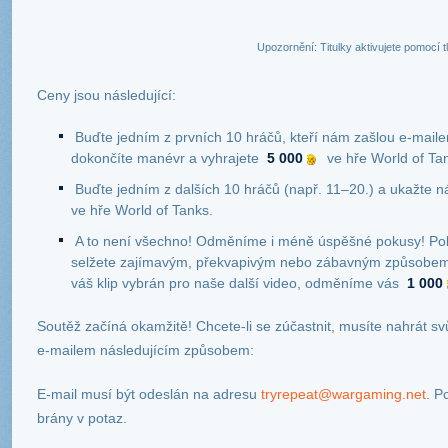
Upozornění: Titulky aktivujete pomocí 
Ceny jsou následující:
Buďte jedním z prvních 10 hráčů, kteří nám zašlou e-mai
dokončíte manévr a vyhrajete
5 000
ve hře World of Ta
Buďte jedním z dalších 10 hráčů (např. 11–20.) a ukažte
ve hře World of Tanks.
A to není všechno! Odměníme i méně úspěšné pokusy! Pok
selžete zajímavým, překvapivým nebo zábavným způsobem
váš klip vybrán pro naše další video, odměníme vás
1 000
Soutěž začíná okamžitě! Chcete-li se zúčastnit, musíte nahrát svů
e-mailem následujícím způsobem:
E-mail musí být odeslán na adresu
tryrepeat@wargaming.net
. P
brány v potaz.