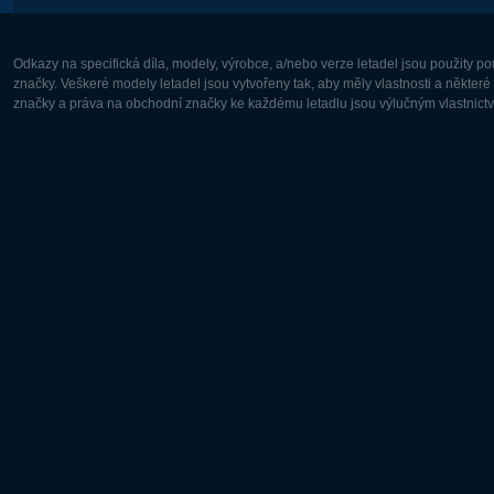
Odkazy na specifická díla, modely, výrobce, a/nebo verze letadel jsou použity 
značky. Veškeré modely letadel jsou vytvořeny tak, aby měly vlastnosti a někter
značky a práva na obchodní značky ke každému letadlu jsou výlučným vlastnictví
Evropa:
Severní A
Deutsch
English
English
Français
Čeština
Polski