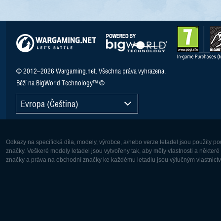
© 2012–2026 Wargaming.net. Všechna práva vyhrazena.
Běží na BigWorld Technology™ ©
Evropa (Čeština)
Odkazy na specifická díla, modely, výrobce, a/nebo verze letadel jsou použity 
značky. Veškeré modely letadel jsou vytvořeny tak, aby měly vlastnosti a někter
značky a práva na obchodní značky ke každému letadlu jsou výlučným vlastnictví