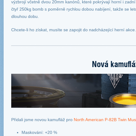
výzbrojí včetně dvou 20mm kanónů, které pokrývají horní i zad
čtyř 250kg bomb s poměrně rychlou dobou nabíjení, takže se let
dlouhou dobu.
Chcete-li ho získat, musíte se zapojit do nadcházející herní akce.
Nová kamuflá
Přidali jsme novou kamufláž pro
North American P-82B Twin Mus
Maskování: +20 %