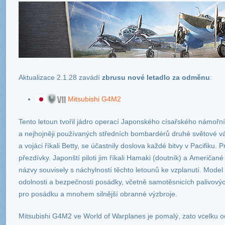
Aktualizace 2.1.28
zavádí
zbrusu nové letadlo za odměnu
:
Mitsubishi G4M2
Tento letoun tvořil jádro operací Japonského císařského námořníh
a nejhojněji používaných středních bombardérů druhé světové vál
a vojáci říkali Betty, se účastnily doslova každé bitvy v Pacifiku. 
přezdívky. Japonští piloti jim říkali Hamaki (doutník) a Američané
názvy souvisely s náchylností těchto letounů ke vzplanutí. Mod
odolnosti a bezpečnosti posádky, včetně samotěsnicích palivovýc
pro posádku a mnohem silnější obranné výzbroje.
Mitsubishi G4M2 ve World of Warplanes je pomalý, zato vcelku 