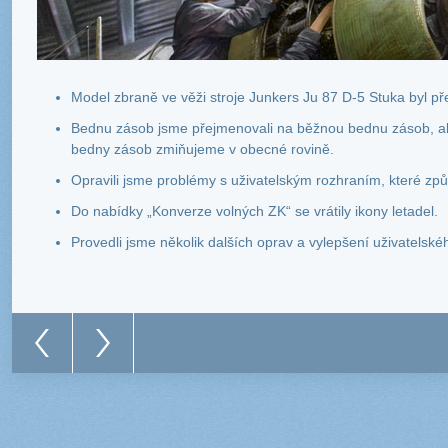
Model zbraně ve věži stroje Junkers Ju 87 D-5 Stuka byl pře
Bednu zásob jsme přejmenovali na běžnou bednu zásob, a
bedny zásob zmiňujeme v obecné rovině.
Opravili jsme problémy s uživatelským rozhraním, které zp
Do nabídky „Konverze volných ZK“ se vrátily ikony letadel.
Provedli jsme několik dalších oprav a vylepšení uživatelské