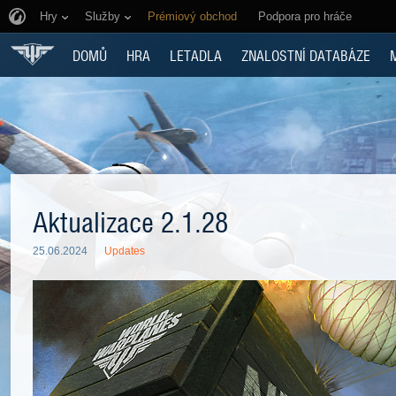
Hry
Služby
Prémiový obchod
Podpora pro hráče
DOMŮ
HRA
LETADLA
ZNALOSTNÍ DATABÁZE
Aktualizace 2.1.28
25.06.2024
Updates