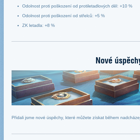
Odolnost proti poškození od protiletadlových děl: +10 %
Odolnost proti poškození od střelců: +5 %
ZK letadla: +8 %
Nové úspěch
Přidali jsme nové úspěchy, které můžete získat během nadcházej