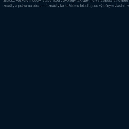
značky. Veškeré modely letadel jsou vytvořeny tak, aby měly vlastnosti a někter
značky a práva na obchodní značky ke každému letadlu jsou výlučným vlastnictví
Evropa:
Severní A
Deutsch
English
English
Français
Čeština
Polski
Русский