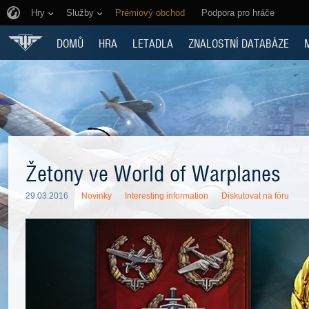
Hry
Služby
Prémiový obchod
Podpora pro hráče
DOMŮ
HRA
LETADLA
ZNALOSTNÍ DATABÁZE
Žetony ve World of Warplanes
29.03.2016
Novinky
Interesting information
Diskutovat na fóru