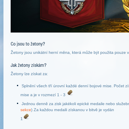
Co jsou to žetony?
Žetony jsou unikátní herní měna, která může být použita pouze 
Jak žetony získám?
Žetony lze získat za:
Splnění všech tří úrovní každé denní bojové mise. Počet zí
mise a je v rozmezí 1 - 3
Jednou denně za zisk jakékoli epické medaile nebo služebn
sekce
) Za každou medaili získanou v bitvě je vydán
1