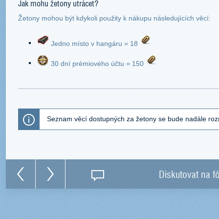
Jak mohu žetony utrácet?
Žetony mohou být kdykoli použity k nákupu následujících věcí:
Jedno místo v hangáru = 18
30 dní prémiového účtu = 150
Seznam věcí dostupných za žetony se bude nadále rozr
Diskutovat na f