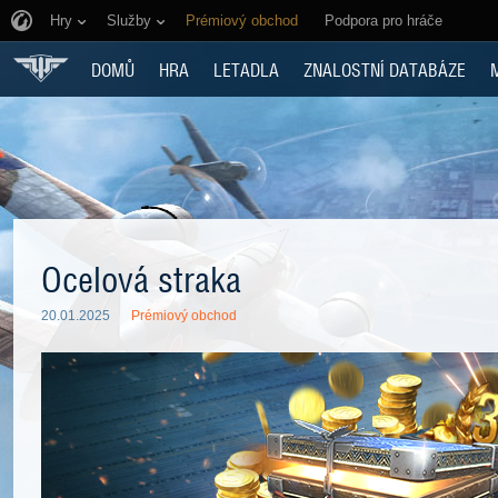
Hry
Služby
Prémiový obchod
Podpora pro hráče
DOMŮ
HRA
LETADLA
ZNALOSTNÍ DATABÁZE
Ocelová straka
20.01.2025
Prémiový obchod