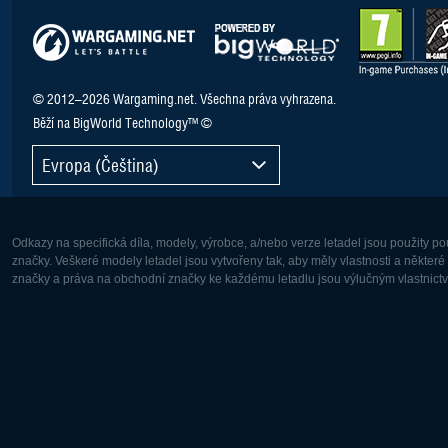
© 2012–2026 Wargaming.net. Všechna práva vyhrazena.
Běží na BigWorld Technology™ ©
Evropa (Čeština)
Odkazy na specifická díla, modely, výrobce, a/nebo verze letadel jsou použity 
značky. Veškeré modely letadel jsou vytvořeny tak, aby měly vlastnosti a někter
značky a práva na obchodní značky ke každému letadlu jsou výlučným vlastnictví
Evropa:
Severní A