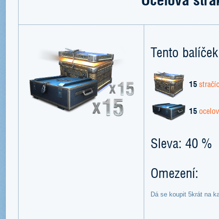
Tento balíček
15
stračí
15
ocelo
Sleva: 40 %
Omezení:
Dá se koupit 5krát na k