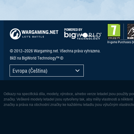
© 2012–2026 Wargaming.net. Všechna práva vyhrazena.
Běží na BigWorld Technology™ ©
Evropa (Čeština)
Odkazy na specifická díla, modely, výrobce, a/nebo verze letadel jsou použity 
značky. Veškeré modely letadel jsou vytvořeny tak, aby měly vlastnosti a někter
značky a práva na obchodní značky ke každému letadlu jsou výlučným vlastnictví