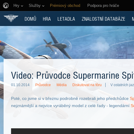
Hry
Služby
Prémiový obchod
Podpora pro hráče
DOMŮ
HRA
LETADLA
ZNALOSTNÍ DATABÁZE
Video: Průvodce Supermarine Spit
01.10.2014
Průvodce
Média
Diskutovat na fóru
V ostatních jaz
Poté, co jsme si v březnu podrobně rozebrali jeho předchůdce
Sp
nejznámější a nejvíce vyráběný model z celé řady - legendární
S