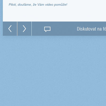
Piloti, doufáme, že Vám video pomůže!
Diskutovat na f