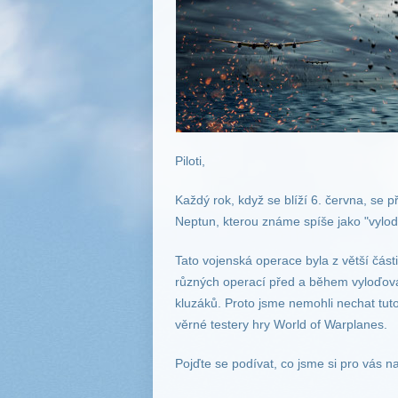
Piloti,
Každý rok, když se blíží 6. června, se 
Neptun, kterou známe spíše jako "vylo
Tato vojenská operace byla z větší část
různých operací před a během vyloďován
kluzáků. Proto jsme nemohli nechat tuto
věrné testery hry World of Warplanes.
Pojďte se podívat, co jsme si pro vás na