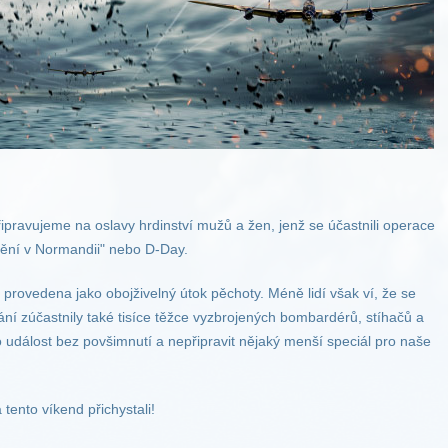
připravujeme na oslavy hrdinství mužů a žen, jenž se účastnili operace
dění v Normandii" nebo D-Day.
i provedena jako obojživelný útok pěchoty. Méně lidí však ví, že se
í zúčastnily také tisíce těžce vyzbrojených bombardérů, stíhačů a
 událost bez povšimnutí a nepřipravit nějaký menší speciál pro naše
 tento víkend přichystali!