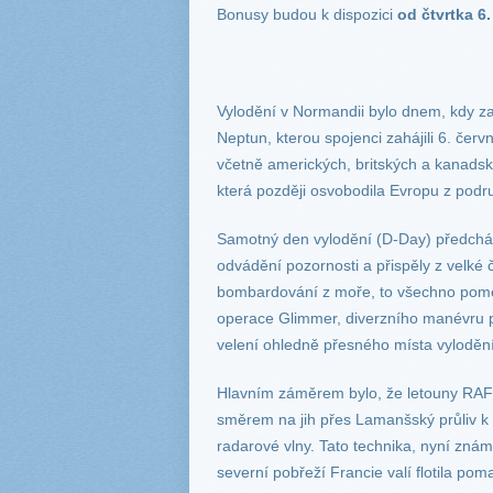
Bonusy budou k dispozici
od čtvrtka 6
Vylodění v Normandii bylo dnem, kdy z
Neptun, kterou spojenci zahájili 6. červn
včetně amerických, britských a kanadsk
která později osvobodila Evropu z podr
Samotný den vylodění (D-Day) předcház
odvádění pozornosti a přispěly z velké č
bombardování z moře, to všechno pomohl
operace Glimmer, diverzního manévru
velení ohledně přesného místa vylodění
Hlavním záměrem bylo, že letouny RAF v
směrem na jih přes Lamanšský průliv k 
radarové vlny. Tato technika, nyní zná
severní pobřeží Francie valí flotila pom