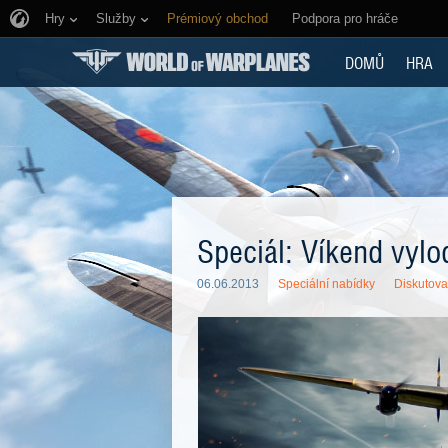
Hry
Služby
Prémiový obchod
Podpora pro hráče
DOMŮ
HRA
Speciál: Víkend vylo
06.06.2013
Speciální nabídky
Diskutova