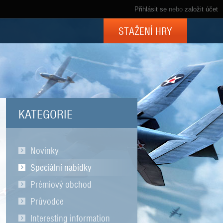
Přihlásit se
nebo
založit účet
STAŽENÍ HRY
KATEGORIE
Novinky
Speciální nabídky
Prémiový obchod
Průvodce
Interesting information