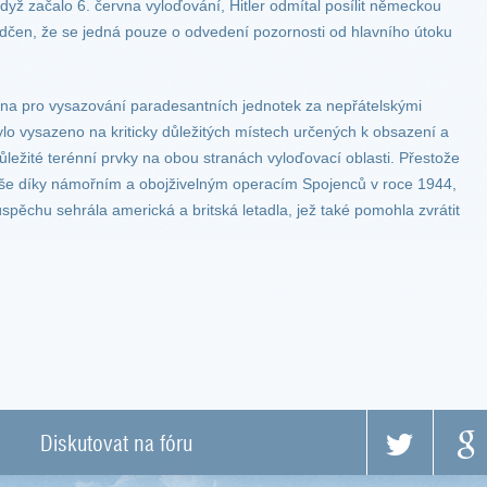
i když začalo 6. června vyloďování, Hitler odmítal posílit německou
dčen, že se jedná pouze o odvedení pozornosti od hlavního útoku
ána pro vysazování paradesantních jednotek za nepřátelskými
 bylo vysazeno na kriticky důležitých místech určených k obsazení a
důležité terénní prvky na obou stranách vyloďovací oblasti. Přestože
íše díky námořním a obojživelným operacím Spojenců v roce 1944,
spěchu sehrála americká a britská letadla, jež také pomohla zvrátit
Diskutovat na fóru