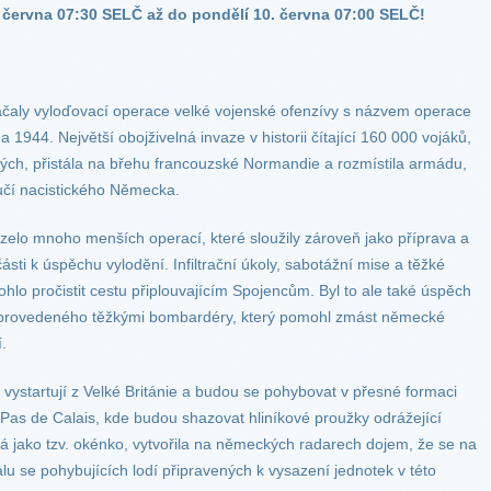
. června 07:30 SELČ až do pondělí 10. června 07:00 SELČ!
ačaly vyloďovací operace velké vojenské ofenzívy s názvem operace
a 1944. Největší obojživelná invaze v historii čítající 160 000 vojáků,
ých, přistála na břehu francouzské Normandie a rozmístila armádu,
učí nacistického Německa.
elo mnoho menších operací, které sloužily zároveň jako příprava a
ásti k úspěchu vylodění. Infiltrační úkoly, sabotážní mise a těžké
o pročistit cestu připlouvajícím Spojencům. Byl to ale také úspěch
 provedeného těžkými bombardéry, který pomohl zmást německé
.
ystartují z Velké Británie a budou se pohybovat v přesné formaci
Pas de Calais, kde budou shazovat hliníkové proužky odrážející
má jako tzv. okénko, vytvořila na německých radarech dojem, že se na
alu se pohybujících lodí připravených k vysazení jednotek v této