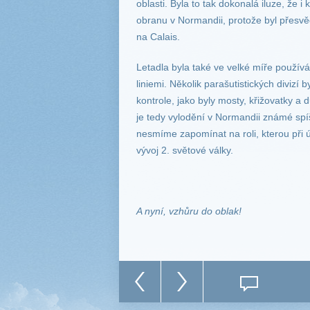
oblasti. Byla to tak dokonalá iluze, že 
obranu v Normandii, protože byl přesvě
na Calais.
Letadla byla také ve velké míře použív
liniemi. Několik parašutistických divizí
kontrole, jako byly mosty, křižovatky a 
je tedy vylodění v Normandii známé sp
nesmíme zapomínat na roli, kterou při ú
vývoj 2. světové války.
A nyní, vzhůru do oblak!