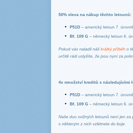
50% sleva na nákup těchto letounů:
P51D
– americký letoun 7. úrovn
Bf. 109 G
– německý letoun 6. ú
Pokud vás naladil náš
krátký příběh
o tě
určitě rádi uslyšíte, že jsou nyní za p
4x množství kreditů s následujícími l
P51D
– americký letoun 7. úrovn
Bf. 109 G
– německý letoun 6. ú
Naše duo svižných letounů není jen za po
s některým z nich vzlétnete do boje.