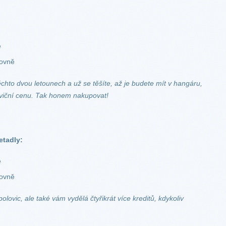
ě
rovně
chto dvou letounech a už se těšíte, až je budete mít v hangáru,
oloviční cenu. Tak honem nakupovat!
etadly:
ě
rovně
lovic, ale také vám vydělá čtyřikrát více kreditů, kdykoliv