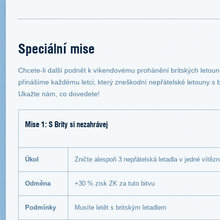
Speciální mise
Chcete-li další podnět k víkendovému prohánění britských letoun
přinášíme každému letci, který zneškodní nepřátelské letouny s b
Ukažte nám, co dovedete!
Mise 1: S Brity si nezahrávej
Úkol
Zničte alespoň 3 nepřátelská letadla v jedné vítě
Odměna
+30 % zisk ZK za tuto bitvu
Podmínky
Musíte letět s britským letadlem