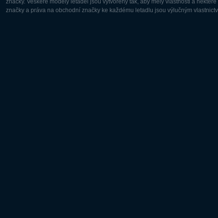
značky. Veškeré modely letadel jsou vytvořeny tak, aby měly vlastnosti a někter
značky a práva na obchodní značky ke každému letadlu jsou výlučným vlastnictví
Evropa:
Severní A
Deutsch
English
English
Français
Čeština
Polski
Русский