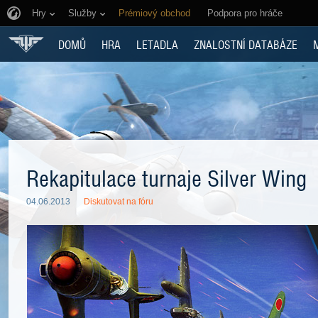
Hry
Služby
Prémiový obchod
Podpora pro hráče
DOMŮ
HRA
LETADLA
ZNALOSTNÍ DATABÁZE
Rekapitulace turnaje Silver Wing
04.06.2013
Diskutovat na fóru