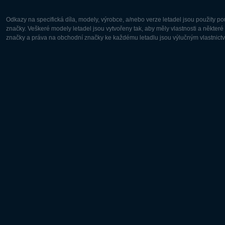
Odkazy na specifická díla, modely, výrobce, a/nebo verze letadel jsou použity 
značky. Veškeré modely letadel jsou vytvořeny tak, aby měly vlastnosti a někter
značky a práva na obchodní značky ke každému letadlu jsou výlučným vlastnictví
Evropa:
Severní A
Deutsch
English
English
Français
Čeština
Polski
Русский