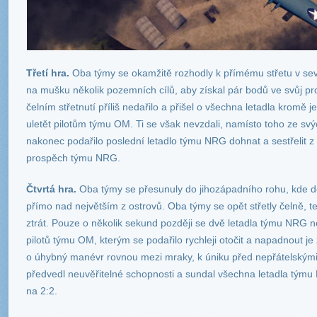
Třetí hra.
Oba týmy se okamžitě rozhodly k přímému střetu v sev
na mušku několik pozemních cílů, aby získal pár bodů ve svůj 
čelním střetnutí příliš nedařilo a přišel o všechna letadla kromě 
uletět pilotům týmu OM. Ti se však nevzdali, namísto toho ze sv
nakonec podařilo poslední letadlo týmu NRG dohnat a sestřelit z 
prospěch týmu NRG.
Čtvrtá hra.
Oba týmy se přesunuly do jihozápadního rohu, kde do
přímo nad největším z ostrovů. Oba týmy se opět střetly čelně, t
ztrát. Pouze o několik sekund později se dvě letadla týmu NRG 
pilotů týmu OM, kterým se podařilo rychleji otočit a napadnout 
o úhybný manévr rovnou mezi mraky, k úniku před nepřátelskými 
předvedl neuvěřitelné schopnosti a sundal všechna letadla týmu 
na 2:2.