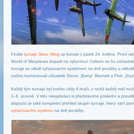
Finále
turnaje Silver Wing
se konalo v pátek 24. května. První ve
World of Warplanes dopadl na výbornou! Celkem se ho zúčastnilo 
turnaje se utkali vyřazovacím systémem na dvě porážky a několik
naživo komentovali uživatelé Simon „Bump“ Bennett a Piotr „0xyde
Každý tým turnaje byl tvořen vždy 4 hráči, z nichž každý měl mož
1–6. úrovně. V této rekapitulaci si představíme poslední a prav
dispozici je také kompletní přehled skupin turnaje, který vám
vyřazovacího systému
na dvě porážky.