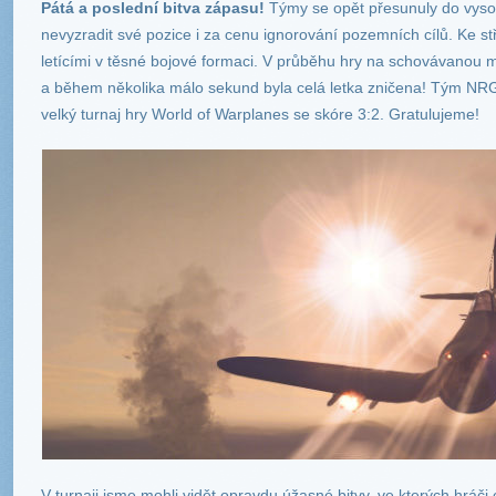
Pátá a poslední bitva zápasu!
Týmy se opět přesunuly do vyso
nevyzradit své pozice i za cenu ignorování pozemních cílů. Ke s
letícími v těsné bojové formaci. V průběhu hry na schovávanou
a během několika málo sekund byla celá letka zničena! Tým NRG v
velký turnaj hry World of Warplanes se skóre 3:2. Gratulujeme!
V turnaji jsme mohli vidět opravdu úžasné bitvy, ve kterých hráči