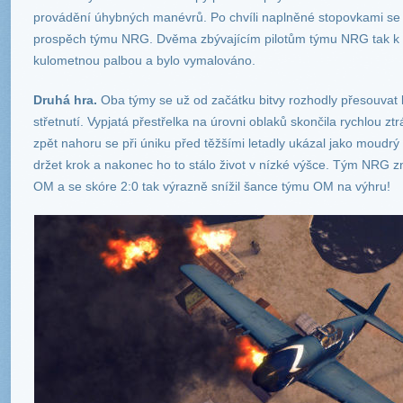
provádění úhybných manévrů. Po chvíli naplněné stopovkami se
prospěch týmu NRG. Dvěma zbývajícím pilotům týmu NRG tak k vít
kulometnou palbou a bylo vymalováno.
Druhá hra.
Oba týmy se už od začátku bitvy rozhodly přesouvat k
střetnutí. Vypjatá přestřelka na úrovni oblaků skončila rychlou zt
zpět nahoru se při úniku před těžšími letadly ukázal jako moudr
držet krok a nakonec ho to stálo život v nízké výšce. Tým NRG
OM a se skóre 2:0 tak výrazně snížil šance týmu OM na výhru!