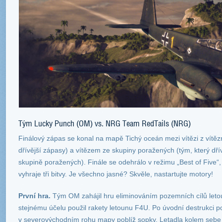
Tým Lucky Punch (OM) vs. NRG Team RedTails (NRG)
Finálový zápas se konal na mapě Tichý oceán mezi vítězi z vítěz
dřívější zápasy) a vítězem ze skupiny poražených (tým, který dří
skupině poražených). Finále se odehrálo v režimu „Best of Five“
vyhraje tři bitvy. Je všechno jasné? Skvěle, nastartujte motory!
První hra.
Tým OM zahájil hru eliminováním pozemních cílů le
stejnému účelu použil rakety letounu F4U. Po úvodní destrukci po
v severovýchodním rohu mapy poblíž sopky. Letadla kolem sebe za