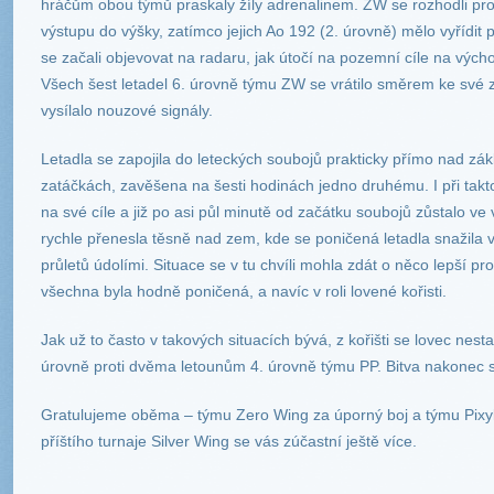
hráčům obou týmů praskaly žíly adrenalinem. ZW se rozhodli pro 
výstupu do výšky, zatímco jejich Ao 192 (2. úrovně) mělo vyřídit
se začali objevovat na radaru, jak útočí na pozemní cíle na výc
Všech šest letadel 6. úrovně týmu ZW se vrátilo směrem ke své 
vysílalo nouzové signály.
Letadla se zapojila do leteckých soubojů prakticky přímo nad zá
zatáčkách, zavěšena na šesti hodinách jedno druhému. I při tak
na své cíle a již po asi půl minutě od začátku soubojů zůstalo ve 
rychle přenesla těsně nad zem, kde se poničená letadla snažila 
průletů údolími. Situace se v tu chvíli mohla zdát o něco lepší pro
všechna byla hodně poničená, a navíc v roli lovené kořisti.
Jak už to často v takových situacích bývá, z kořišti se lovec nest
úrovně proti dvěma letounům 4. úrovně týmu PP. Bitva nakonec s
Gratulujeme oběma – týmu Zero Wing za úporný boj a týmu Pixyl’
příštího turnaje Silver Wing se vás zúčastní ještě více.