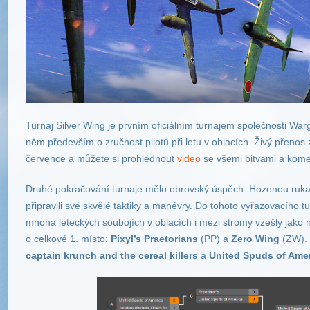
Turnaj Silver Wing je prvním oficiálním turnajem společnosti Wa
něm především o zručnost pilotů při letu v oblacích. Živý přenos
července a můžete si prohlédnout
video
se všemi bitvami a kome
Druhé pokračování turnaje mělo obrovský úspěch. Hozenou rukavi
připravili své skvělé taktiky a manévry. Do tohoto vyřazovacího t
mnoha leteckých soubojích v oblacích i mezi stromy vzešly jako n
o celkové 1. místo:
Pixyl’s Praetorians
(PP) a
Zero Wing
(ZW). 
captain krunch and the cereal killers
a
United Spuds of Ame