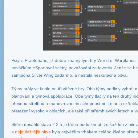
Pixyl’s Praetorians, již dobře známý tým hry World of Warplanes,
nováčkům eSportovní scény, považováni za favority. Jenže se brzo 
šampióna Silver Wing zadarmo, a nastala neskutečná bitva.
Týmy hrály ve finále na tři vítězné hry. Oba týmy hodlaly vyhrát
plánování a týmová spolupráce. Oba týmy tlačily na ten druhý ni
přesnou střelbou a manévrovacími schopnostmi. Letadla skřípěla
přetažení vysoko v oblacích, ale také při střemhlavých letech a 
Skóre dosáhlo stavu 2:2 a je třeba podotknout, že každou z bitev
a nejdůležitější bitva
byla největším trhákem celého živého přeno