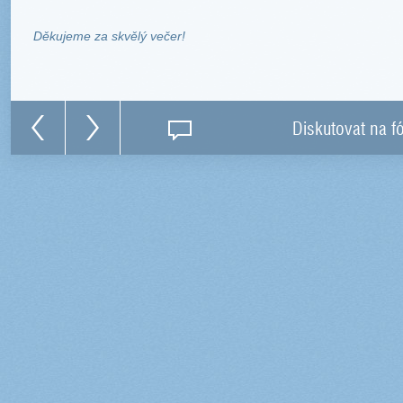
Děkujeme za skvělý večer!
Diskutovat na f