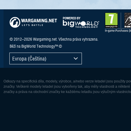
© 2012–2026 Wargaming.net. Všechna práva vyhrazena.
Běží na BigWorld Technology™ ©
Evropa (Čeština)
Odkazy na specifická díla, modely, výrobce, a/nebo verze letadel jsou použity 
značky. Veškeré modely letadel jsou vytvořeny tak, aby měly vlastnosti a někter
značky a práva na obchodní značky ke každému letadlu jsou výlučným vlastnictví