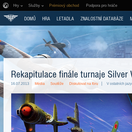
Hry
Služby
Prémiový obchod
Podpora pro hráče
DOMŮ
HRA
LETADLA
ZNALOSTNÍ DATABÁZE
Rekapitulace finále turnaje Silver
16.07.2013
Média
Soutěže
Diskutovat na fóru
V ostatních jazy