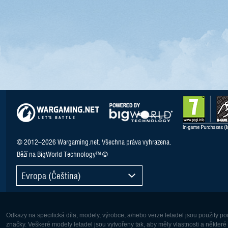
© 2012–2026 Wargaming.net. Všechna práva vyhrazena.
Běží na BigWorld Technology™ ©
Evropa (Čeština)
Odkazy na specifická díla, modely, výrobce, a/nebo verze letadel jsou použity 
značky. Veškeré modely letadel jsou vytvořeny tak, aby měly vlastnosti a někter