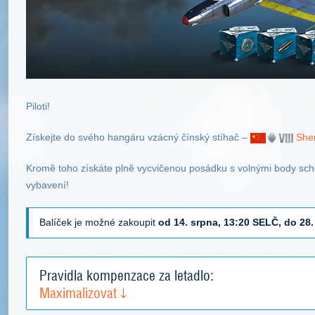
Piloti!
Získejte do svého hangáru vzácný čínský stíhač –
She
Kromě toho získáte plně vycvičenou posádku s volnými body scho
vybavení!
Balíček je možné zakoupit
od 14. srpna, 13:20 SELČ, do 28
Pravidla kompenzace za letadlo:
Maximalizovat