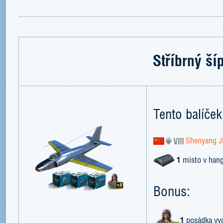
Stříbrný ší
Tento balíček
Shenyang J
1
místo v han
Bonus:
1
posádka vyc