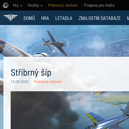
Hry
Služby
Prémiový obchod
Podpora pro hráče
DOMŮ
HRA
LETADLA
ZNALOSTNÍ DATABÁZE
Stříbrný šíp
14.08.2024
Prémiový obchod