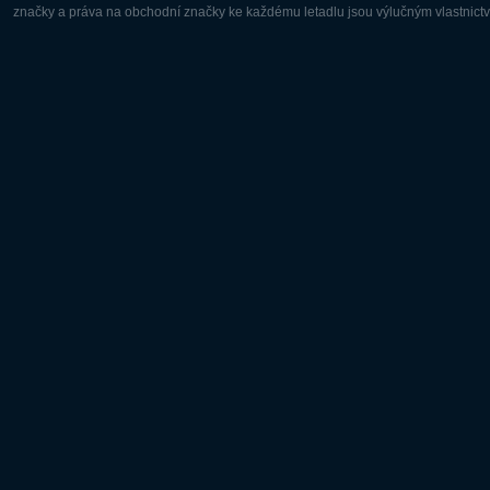
značky a práva na obchodní značky ke každému letadlu jsou výlučným vlastnictví
Evropa:
Severní A
Deutsch
English
English
Français
Čeština
Polski
Русский