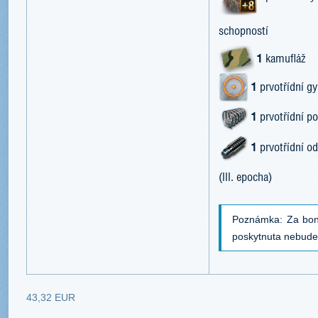
schopností
1
kamufláž
1
prvotřídní g
1
prvotřídní po
1
prvotřídní o
(III. epocha)
Poznámka: Za bon
poskytnuta nebude
43,32 EUR