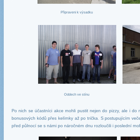
Připraveni k výsadku
Oddech ve stínu
Po nich se účastníci akce mohli pustit nejen do pizzy, ale i d
bonusových kódů přes kelímky až po trička. S postupujícím več
před půlnocí se s námi po náročném dnu rozloučili i poslední mo