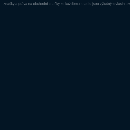
značky a práva na obchodní značky ke každému letadlu jsou výlučným vlastnictví
Evropa:
Severní A
Deutsch
English
English
Français
Čeština
Polski
Русский