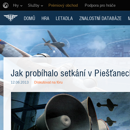
Hry
Služby
Prémiový obchod
Podpora pro hráče
DOMŮ
HRA
LETADLA
ZNALOSTNÍ DATABÁZE
Jak probíhalo setkání v Piešťanec
12.06.2013
Diskutovat na fóru