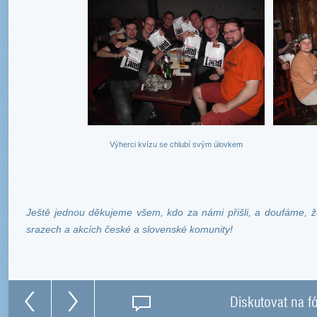
Výherci kvízu se chlubí svým úlovkem
Ještě jednou děkujeme všem, kdo za námi přišli, a doufáme, ž
srazech a akcích české a slovenské komunity!
Diskutovat na f