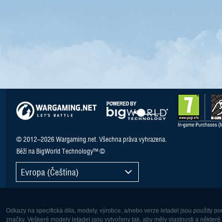
© 2012–2026 Wargaming.net. Všechna práva vyhrazena.
Běží na BigWorld Technology™ ©
Evropa (Čeština)
Odkazy na specifická díla, modely, výrobce, a/nebo verze letadel jsou použity 
značky. Veškeré modely letadel jsou vytvořeny tak, aby měly vlastnosti a někter