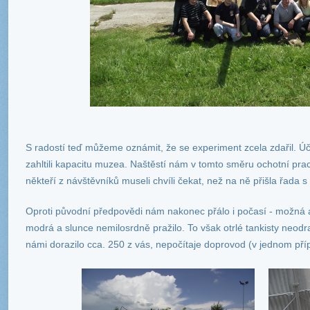
S radostí teď můžeme oznámit, že se experiment zcela zdařil. Ú
zahltili kapacitu muzea. Naštěstí nám v tomto směru ochotní prac
někteří z návštěvníků museli chvíli čekat, než na ně přišla řada s 
Oproti původní předpovědi nám nakonec přálo i počasí - možná až
modrá a slunce nemilosrdně pražilo. To však otrlé tankisty neodra
námi dorazilo cca. 250 z vás, nepočítaje doprovod (v jednom pří