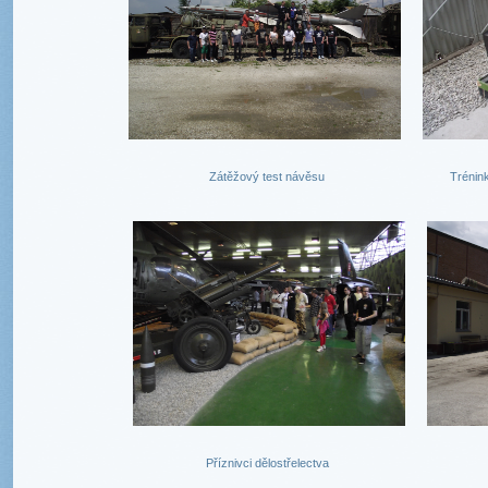
Zátěžový test návěsu
Trénin
Příznivci dělostřelectva