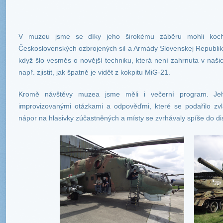
V muzeu jsme se díky jeho širokému záběru mohli kocha
Československých ozbrojených sil a Armády Slovenskej Republiky
když šlo vesměs o novější techniku, která není zahrnuta v našic
např. zjistit, jak špatně je vidět z kokpitu MiG-21.
Kromě návštěvy muzea jsme měli i večerní program. Jeh
improvizovanými otázkami a odpověďmi, které se podařilo zvl
nápor na hlasivky zúčastněných a místy se zvrhávaly spíše do di