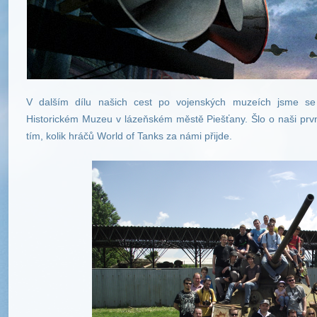
V dalším dílu našich cest po vojenských muzeích jsme se 
Historickém Muzeu v lázeňském městě Piešťany. Šlo o naši prvn
tím, kolik hráčů World of Tanks za námi přijde.