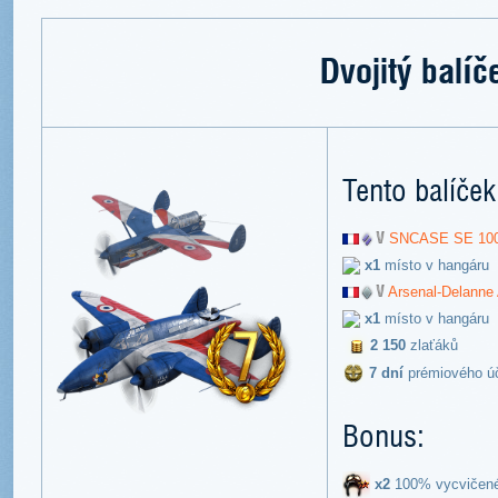
Dvojitý balíč
Tento balíček
SNCASE SE 10
x1
místo v hangáru
Arsenal-Delanne
x1
místo v hangáru
2 150
zlaťáků
7 dní
prémiového ú
Bonus:
x2
100% vycvičen