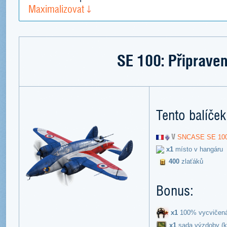
Maximalizovat
SE 100: Připraven
Tento balíček
SNCASE SE 10
x1
místo v hangáru
400
zlaťáků
Bonus:
x1
100% vycvičen
х1
sada výzdoby (k