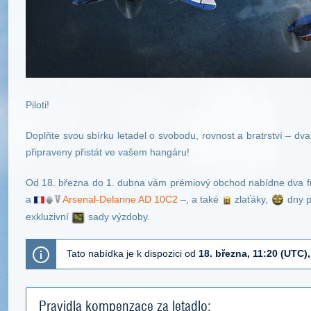
Piloti!
Doplňte svou sbírku letadel o svobodu, rovnost a bratrství – dv
připraveny přistát ve vašem hangáru!
Od 18. března do 1. dubna vám prémiový obchod nabídne dva f
a
Arsenal-Delanne AD 10C2
–, a také
zlaťáky,
dny p
exkluzivní
sady výzdoby.
Tato nabídka je k dispozici od
18. března, 11:20 (UTC)
Pravidla kompenzace za letadlo: