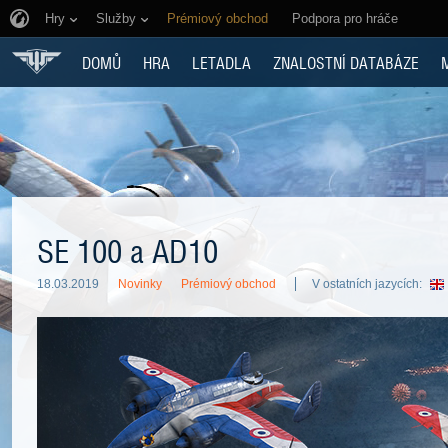
Hry
Služby
Prémiový obchod
Podpora pro hráče
DOMŮ
HRA
LETADLA
ZNALOSTNÍ DATABÁZE
SE 100 a AD10
18.03.2019
Novinky
Prémiový obchod
V ostatních jazycích: