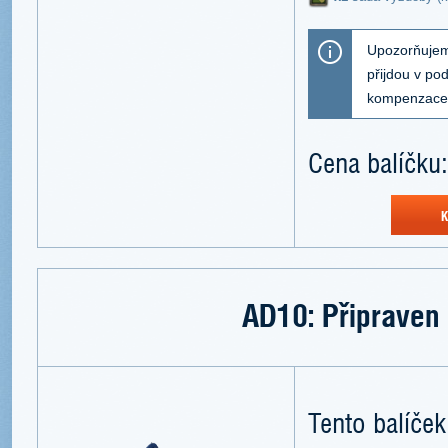
Upozorňujeme
přijdou v p
kompenzace
Cena balíčku
K
AD10: Připraven 
Tento balíček