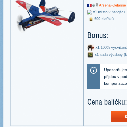
Arsenal-Delanne
x1
místo v hangáru
500
zlaťáků
Bonus:
x1
100% vycvičen
х1
sada výzdoby (k
Upozorňujeme
přijdou v p
kompenzace
Cena balíčku
K