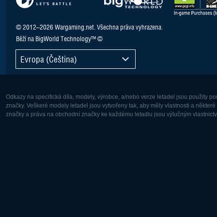
© 2012–2026 Wargaming.net. Všechna práva vyhrazena.
Běží na BigWorld Technology™ ©
Evropa (Čeština)
Odkazy na specifická díla, modely, výrobce, a/nebo verze letadel jsou použity 
značky. Veškeré modely letadel jsou vytvořeny tak, aby měly vlastnosti a někter
značky a práva na obchodní značky ke každému letadlu jsou výlučným vlastnictví
Evropa:
Severní A
Deutsch
English