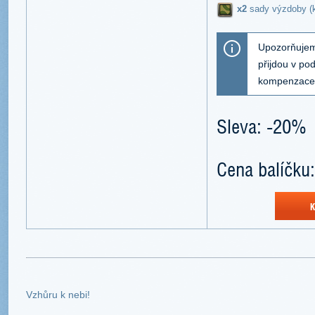
x2
sady výzdoby (
Upozorňujeme
přijdou v p
kompenzace
Sleva: -20%
Cena balíčku
K
Vzhůru k nebi!