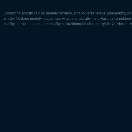
Odkazy na specifická díla, modely, výrobce, a/nebo verze letadel jsou použity 
značky. Veškeré modely letadel jsou vytvořeny tak, aby měly vlastnosti a někter
značky a práva na obchodní značky ke každému letadlu jsou výlučným vlastnictví
Evropa:
Severní A
Deutsch
English
English
Français
Čeština
Polski
Русский