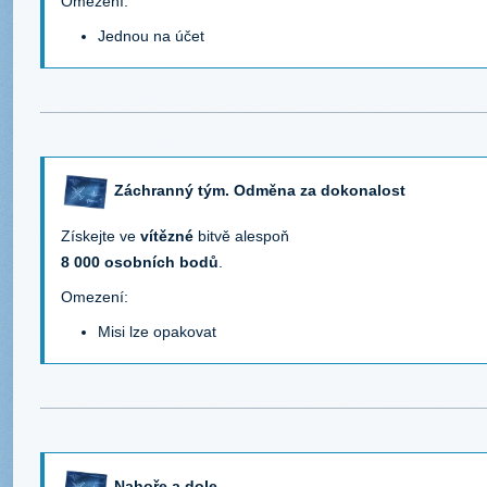
Omezení:
Jednou na účet
Záchranný tým. Odměna za dokonalost
Získejte ve
vítězné
bitvě alespoň
8 000 osobních bodů
.
Omezení:
Misi lze opakovat
Nahoře a dole