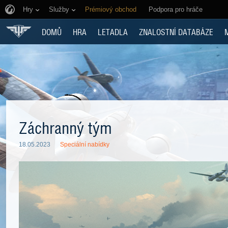
Hry
Služby
Prémiový obchod
Podpora pro hráče
DOMŮ
HRA
LETADLA
ZNALOSTNÍ DATABÁZE
Záchranný tým
18.05.2023
Speciální nabídky