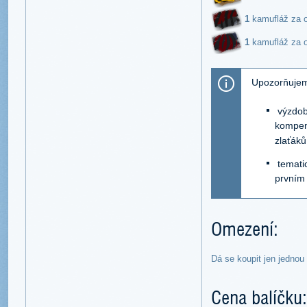
1
kamufláž za 
1
kamufláž za 
Upozorňujem
výzdob
kompen
zlaťák
temati
prvním 
Omezení:
Dá se koupit jen jednou
Cena balíčku: