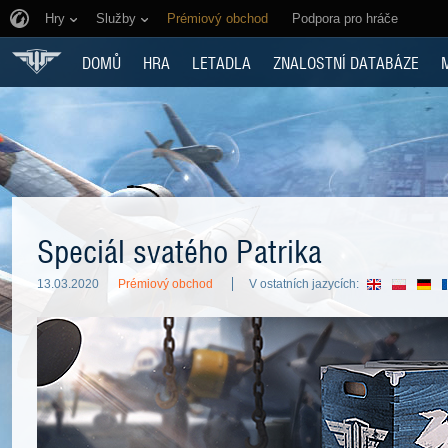
Hry
Služby
Prémiový obchod
Podpora pro hráče
DOMŮ
HRA
LETADLA
ZNALOSTNÍ DATABÁZE
Speciál svatého Patrika
13.03.2020
Prémiový obchod
V ostatních jazycích: