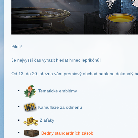
Piloti!
Je nejvyšší čas vyrazit hledat hrnec leprikónů!
Od 13. do 20. března vám prémiový obchod nabídne dokonalý bal
Tematické emblémy
Kamufláže za odměnu
Zlaťáky
Bedny standardních zásob