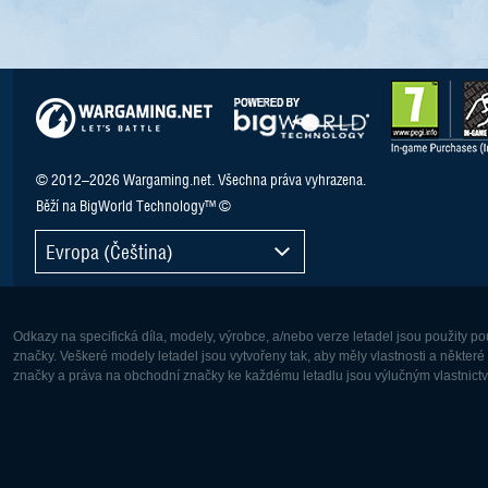
© 2012–2026 Wargaming.net. Všechna práva vyhrazena.
Běží na BigWorld Technology™ ©
Evropa (Čeština)
Odkazy na specifická díla, modely, výrobce, a/nebo verze letadel jsou použity 
značky. Veškeré modely letadel jsou vytvořeny tak, aby měly vlastnosti a někter
značky a práva na obchodní značky ke každému letadlu jsou výlučným vlastnictví