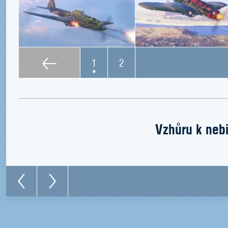
1
2
Vzhůru k nebi