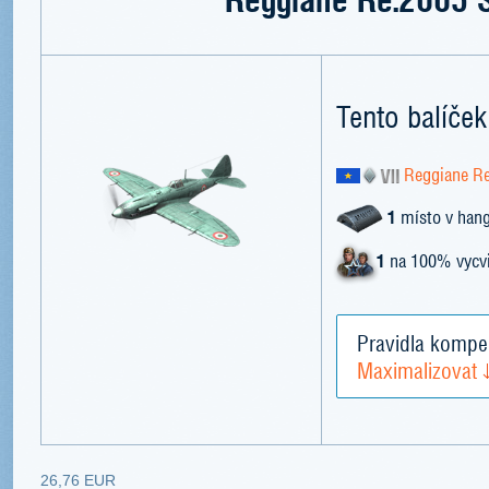
Tento balíček
Reggiane Re
1
místo v han
1
na 100% vycvi
Pravidla kompe
Maximalizovat
26,76 EUR