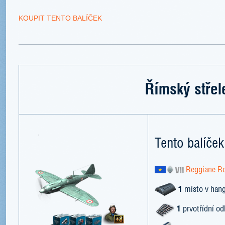
KOUPIT TENTO BALÍČEK
Římský střel
Tento balíček
Reggiane Re
1
místo v han
1
prvotřídní od