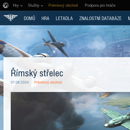
Hry
Služby
Prémiový obchod
Podpora pro hráče
DOMŮ
HRA
LETADLA
ZNALOSTNÍ DATABÁZE
Římský střelec
07.08.2024
Prémiový obchod