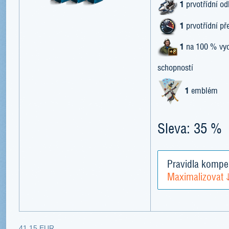
1
prvotřídní od
1
prvotřídní př
1
na 100 % vyc
schopností
1
emblém
Sleva: 35 %
Pravidla kompe
Maximalizovat
41,15 EUR