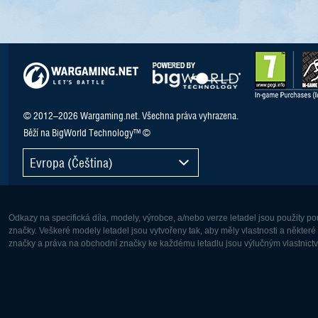
© 2012–2026 Wargaming.net. Všechna práva vyhrazena.
Běží na BigWorld Technology™ ©
Evropa (Čeština)
Odkazy na specifická díla, modely, výrobce, a/nebo verze letadel jsou použity 
značky. Veškeré modely letadel jsou vytvořeny tak, aby měly vlastnosti a někter
značky a práva na obchodní značky ke každému letadlu jsou výlučným vlastnictví