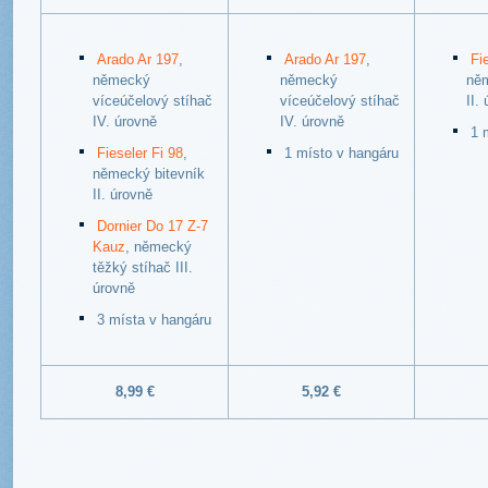
Arado Ar 197
,
Arado Ar 197
,
Fi
německý
německý
něm
víceúčelový stíhač
víceúčelový stíhač
II.
IV. úrovně
IV. úrovně
1 
Fieseler Fi 98
,
1 místo v hangáru
německý bitevník
II. úrovně
Dornier Do 17 Z-7
Kauz
, německý
těžký stíhač III.
úrovně
3 místa v hangáru
8,99 €
5,92 €