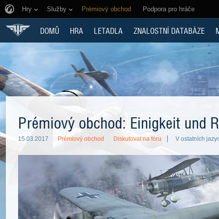
Hry
Služby
Prémiový obchod
Podpora pro hráče
DOMŮ
HRA
LETADLA
ZNALOSTNÍ DATABÁZE
Prémiový obchod: Einigkeit und R
15.03.2017
Prémiový obchod
Diskutovat na fóru
V ostatních jazy