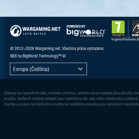
© 2012–2026 Wargaming.net. Všechna práva vyhrazena.
Běží na BigWorld Technology™ ©
Evropa (Čeština)
Odkazy na specifická díla, modely, výrobce, a/nebo verze letadel jsou použity 
značky. Veškeré modely letadel jsou vytvořeny tak, aby měly vlastnosti a někter
značky a práva na obchodní značky ke každému letadlu jsou výlučným vlastnictví