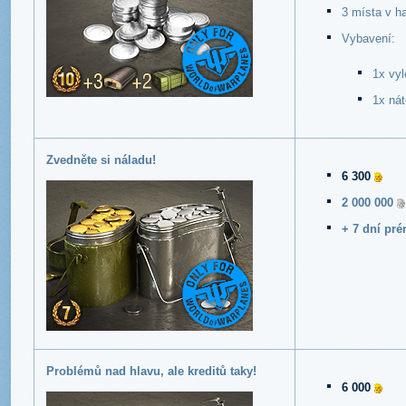
3 místa v h
Vybavení:
1x vyl
1x nát
Zvedněte si náladu!
6 300
2 000 000
+ 7 dní pr
Problémů nad hlavu, ale kreditů taky!
6 000