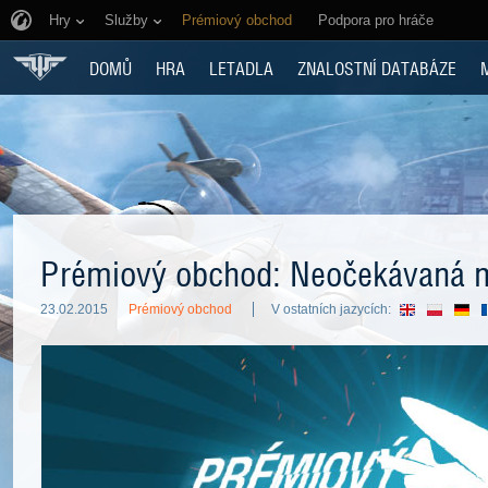
Hry
Služby
Prémiový obchod
Podpora pro hráče
DOMŮ
HRA
LETADLA
ZNALOSTNÍ DATABÁZE
Prémiový obchod: Neočekávaná m
23.02.2015
Prémiový obchod
V ostatních jazycích: