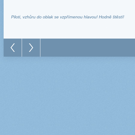
Piloti, vzhůru do oblak se vzpřímenou hlavou! Hodně štěstí!