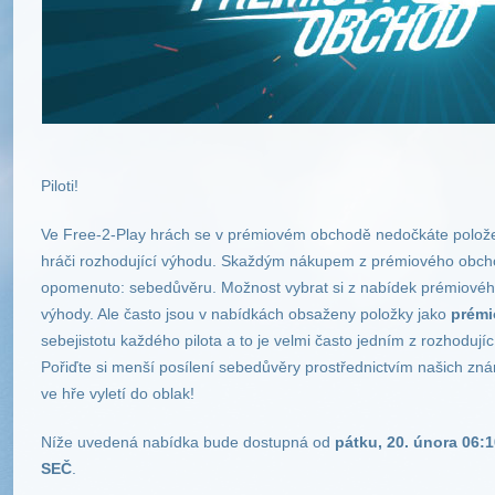
Piloti!
Ve Free-2-Play hrách se v prémiovém obchodě nedočkáte položek
hráči rozhodující výhodu. Skaždým nákupem z prémiového obcho
opomenuto: sebedůvěru. Možnost vybrat si z nabídek prémiové
výhody. Ale často jsou v nabídkách obsaženy položky jako
prémi
sebejistotu každého pilota a to je velmi často jedním z rozhodujíc
Pořiďte si menší posílení sebedůvěry prostřednictvím našich zná
ve hře vyletí do oblak!
Níže uvedená nabídka bude dostupná od
pátku, 20. února 06:
SEČ
.