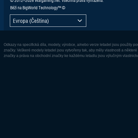
Běží na BigWorld Technology™ ©
Evropa (Čeština)
Odkazy na specifická díla, modely, výrobce, a/nebo verze letadel jsou použity 
značky. Veškeré modely letadel jsou vytvořeny tak, aby měly vlastnosti a někter
značky a práva na obchodní značky ke každému letadlu jsou výlučným vlastnictví
Evropa:
Severní A
Deutsch
English
English
Français