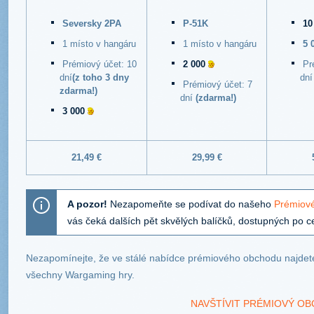
Seversky 2PA
P-51K
10
1 místo v hangáru
1 místo v hangáru
5 
Prémiový účet: 10
2 000
Pr
dní
(z toho 3 dny
dn
Prémiový účet: 7
zdarma!)
dní
(zdarma!)
3 000
21,49 €
29,99 €
A pozor!
Nezapomeňte se podívat do našeho
Prémiov
vás čeká dalších pět skvělých balíčků, dostupných po c
Nezapomínejte, že ve stálé nabídce prémiového obchodu najde
všechny Wargaming hry.
NAVŠTÍVIT PRÉMIOVÝ OB