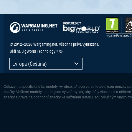
© 2012–2026 Wargaming.net. Všechna práva vyhrazena.
Běží na BigWorld Technology™ ©
Evropa (Čeština)
Odkazy na specifická díla, modely, výrobce, a/nebo verze letadel jsou použity 
značky. Veškeré modely letadel jsou vytvořeny tak, aby měly vlastnosti a někter
značky a práva na obchodní značky ke každému letadlu jsou výlučným vlastnictví