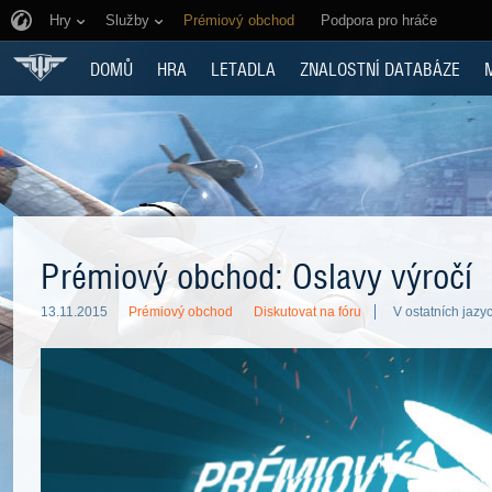
Hry
Služby
Prémiový obchod
Podpora pro hráče
DOMŮ
HRA
LETADLA
ZNALOSTNÍ DATABÁZE
Prémiový obchod: Oslavy výročí
13.11.2015
Prémiový obchod
Diskutovat na fóru
V ostatních jazyc