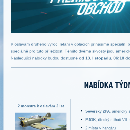
K oslavám druhého výročí létání v oblacích přinášíme speciální
speciálně pro tuto příležitost. Těmito dvěma skvosty jsou ameri
Následující nabídky budou dostupné
od 13. listopadu, 06:10 d
NABÍDKA TÝD
2 monstra k oslavám 2 let
Seversky 2PA
, americký 
P-51K
, čínský stíhač VII.
2 místa v hangáru