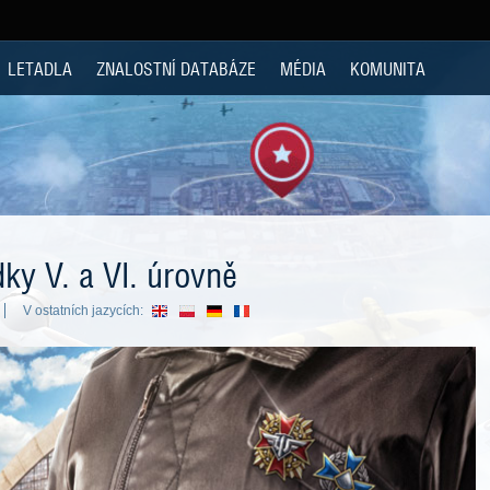
LETADLA
ZNALOSTNÍ DATABÁZE
MÉDIA
KOMUNITA
dky V. a VI. úrovně
V ostatních jazycích: