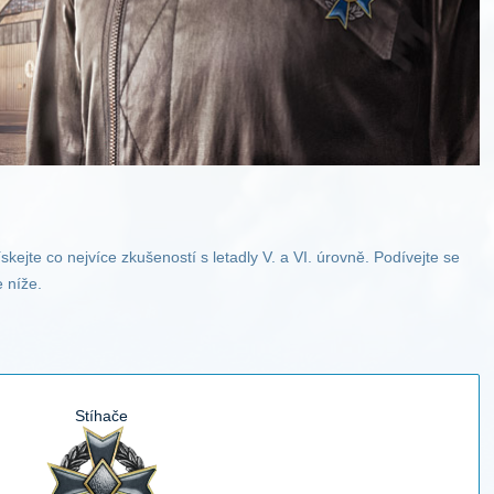
ískejte co nejvíce zkušeností s letadly V. a VI. úrovně. Podívejte se
e níže.
Stíhače