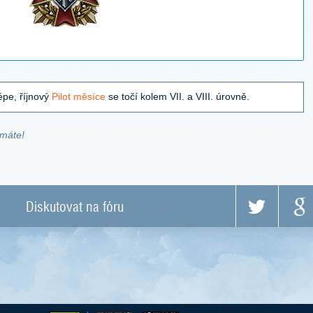
lépe, říjnový
Pilot měsíce
se točí kolem VII. a VIII. úrovně.
 máte!
Diskutovat na fóru