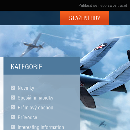
Přihlásit se
nebo
založit účet
STAŽENÍ HRY
KATEGORIE
Novinky
Speciální nabídky
Prémiový obchod
Průvodce
Interesting information