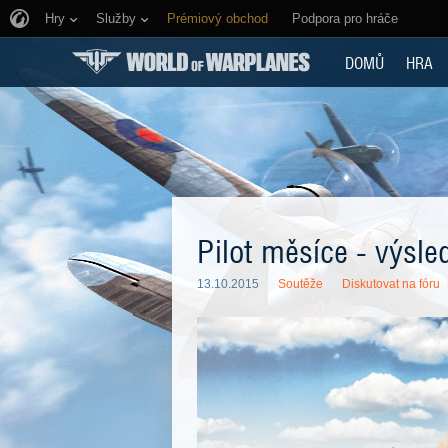
Hry
Služby
Prémiový obchod
Podpora pro hráče
DOMŮ
HRA
Pilot měsíce - výsle
13.10.2015
Soutěže
Diskutovat na fóru