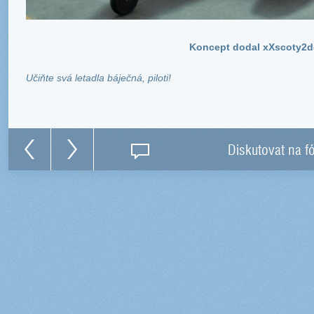
Koncept dodal xXscoty2
Učiňte svá letadla báječná, piloti!
Diskutovat na f