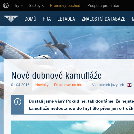
Hry
Služby
Prémiový obchod
Podpora pro hráče
DOMŮ
HRA
LETADLA
ZNALOSTNÍ DATABÁZE
Nové dubnové kamufláže
01.04.2016
Novinky
Diskutovat na fóru
V ostatních jazycích:
Dostali jsme vás? Pokud ne, tak doufáme, že nejste
kamufláže nedostanou do hry! Šlo přeci jen o trošk