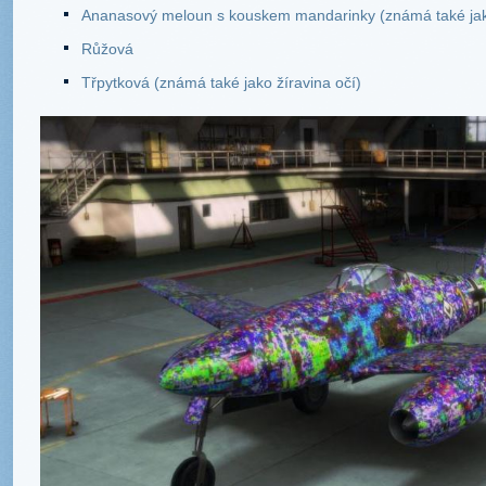
Ananasový meloun s kouskem mandarinky (známá také jak
Růžová
Třpytková (známá také jako žíravina očí)