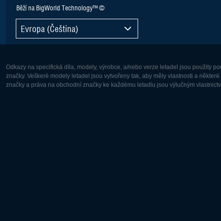
Běží na BigWorld Technology™ ©
Evropa (Čeština)
Odkazy na specifická díla, modely, výrobce, a/nebo verze letadel jsou použity 
značky. Veškeré modely letadel jsou vytvořeny tak, aby měly vlastnosti a někter
značky a práva na obchodní značky ke každému letadlu jsou výlučným vlastnictví
Evropa:
Severní A
Deutsch
English
English
Français