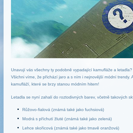
Unavují vás všechny ty podobně vypadající kamufláže a letadla?
Všichni víme, že přichází jaro a s ním i nejnovější módní trend
kamufláží, které se brzy stanou módním hitem!
Letadla se nyní zahalí do roztodivných barev, včetně takových sk
Růžovo-fialová (známá také jako fuchsiová)
Modrá s příchutí žluté (známá také jako zelená)
Lehce skořicová (známá také jako tmavě oranžová)