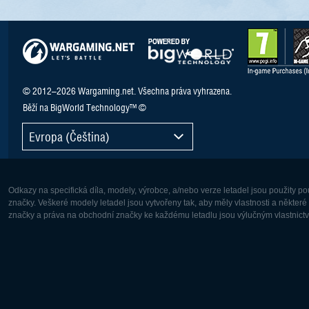
© 2012–2026 Wargaming.net. Všechna práva vyhrazena.
Běží na BigWorld Technology™ ©
Evropa (Čeština)
Odkazy na specifická díla, modely, výrobce, a/nebo verze letadel jsou použity 
značky. Veškeré modely letadel jsou vytvořeny tak, aby měly vlastnosti a někter
značky a práva na obchodní značky ke každému letadlu jsou výlučným vlastnictví