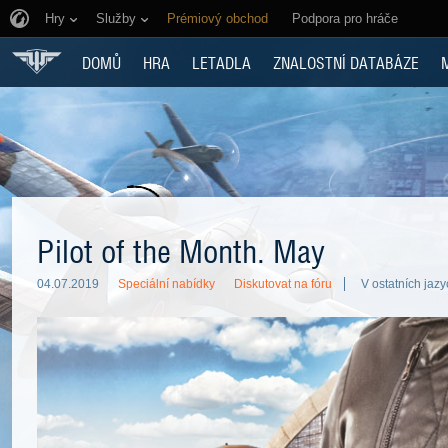
Hry
Služby
Prémiový obchod
Podpora pro hráče
DOMŮ
HRA
LETADLA
ZNALOSTNÍ DATABÁZE
Pilot of the Month. May
04.07.2019
Speciální nabídky
Diskutovat na fóru
V ostatních jazy