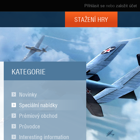
Přihlásit se
nebo
založit účet
STAŽENÍ HRY
KATEGORIE
Novinky
Speciální nabídky
Prémiový obchod
Průvodce
Interesting information