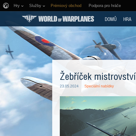
Hry
Služby
Prémiový obchod
Podpora pro hráče
DOMŮ
HRA
Žebříček mistrovství
23.05.2024
Speciální nabídky