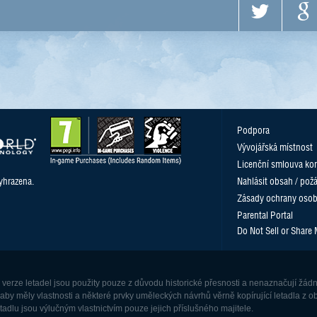
Podpora
Vývojářská místnost
Licenční smlouva kon
yhrazena.
Nahlásit obsah / pož
Zásady ochrany osob
Parental Portal
Do Not Sell or Share
o verze letadel jsou použity pouze z důvodu historické přesnosti a nenaznačují žá
 aby měly vlastnosti a některé prvky uměleckých návrhů věrně kopírující letadla z 
dlu jsou výlučným vlastnictvím pouze jejich příslušného majitele.