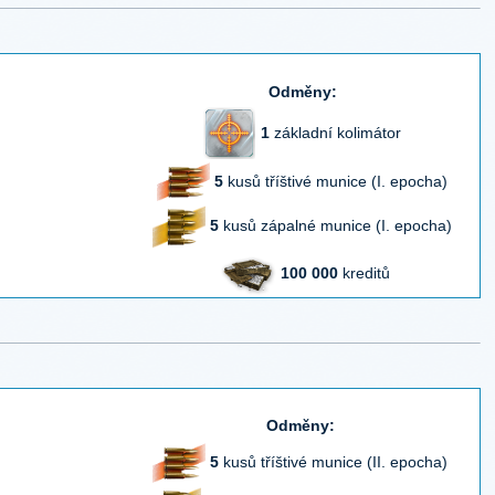
Odměny:
1
základní kolimátor
5
kusů tříštivé munice (I. epocha)
5
kusů zápalné munice (I. epocha)
100 000
kreditů
Odměny:
5
kusů tříštivé munice (II. epocha)