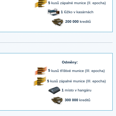
5
kusů zápalné munice (II. epocha)
1
lůžko v kasárnách
200 000
kreditů
Odměny:
5
kusů tříštivé munice (III. epocha)
5
kusů zápalné munice (III. epocha)
1
místo v hangáru
300 000
kreditů