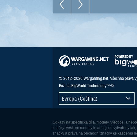
© 2012–2026 Wargaming.net. Všechna práva v
Běží na BigWorld Technology™ ©
Evropa (Čeština)
Odkazy na specifická díla, modely, výrobce, a/neb
značky. Veškeré modely letadel jsou vytvořeny tak,
značky a práva na obchodní značky ke každému leta