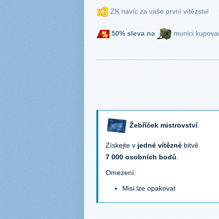
ZK navíc za vaše první vítězství
50%
sleva na
munici kupovan
Žebříček mistrovství
Získejte v
jedné vítězné
bitvě
7 000
osobních bodů
.
Omezení:
Misi lze opakovat