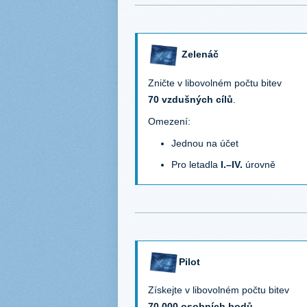
Zelenáč
Zničte v libovolném počtu bitev
70 vzdušných cílů
.
Omezení:
Jednou na účet
Pro letadla
I.–IV.
úrovně
Pilot
Získejte v libovolném počtu bitev
70 000 osobních bodů
.