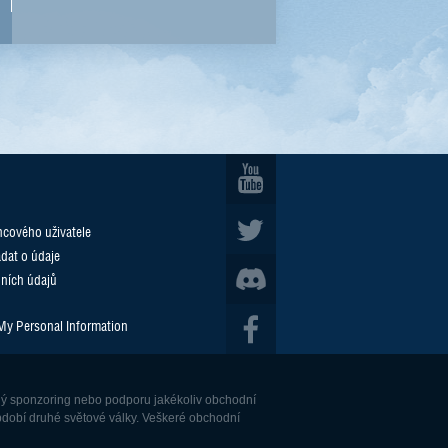
cového uživatele
ádat o údaje
ních údajů
 My Personal Information
dný sponzoring nebo podporu jakékoliv obchodní
období druhé světové války. Veškeré obchodní