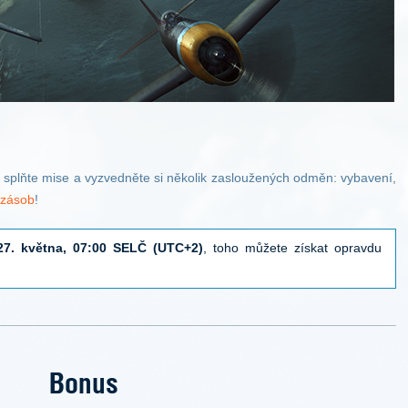
y, splňte mise a vyzvedněte si několik zasloužených odměn: vybavení,
 zásob
!
27. května, 07:00 SELČ (UTC+2)
, toho můžete získat opravdu
Bonus