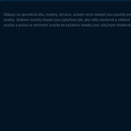
Odkazy na specifická díla, modely, výrobce, a/nebo verze letadel jsou použity 
značky. Veškeré modely letadel jsou vytvořeny tak, aby měly vlastnosti a někter
značky a práva na obchodní značky ke každému letadlu jsou výlučným vlastnictví
Evropa:
Severní A
Deutsch
English
English
Français
Čeština
Polski
Русский