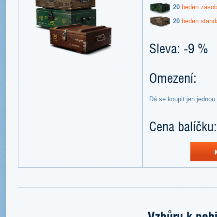
20
beden záso
20
beden stand
Sleva: -9 %
Omezení:
Dá se koupit jen jednou
Cena balíčku:
Vzhůru k nebi