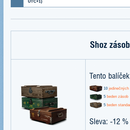
UTC+1)
Shoz zásob
Tento balíček
10
jedinečných
5
beden zásob
5
beden standa
Sleva: -12 %