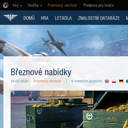
Hry
Služby
Prémiový obchod
Podpora pro hráče
DOMŮ
HRA
LETADLA
ZNALOSTNÍ DATABÁZE
Březnové nabídky
19.03.2020
Prémiový obchod
V ostatních jazycích: