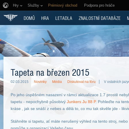
Hry
Služby
Prémiový obchod
Podpora pro hráče
DOMŮ
HRA
LETADLA
ZNALOSTNÍ DATABÁZE
Tapeta na březen 2015
02.03.2015
Novinky
Média
Diskutovat na fóru
V ostatních jazy
Po jeho úspěšném nasazení v rámci aktualizace 1.7 prostě neby
tapetu - nepochybně působivý
Junkers Ju 88 P
. Pohleďte na tent
kráse , jak se snáší z nebes a dělá to, co mu tak skvěle jde - likv
Stáhněte si tapetu, ať máte nerušený výhled na tento stroj, nebo
pomůže s organizací Vašeho času.