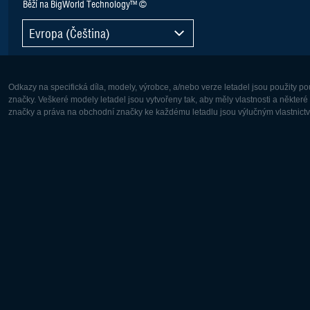
Běží na BigWorld Technology™ ©
Evropa (Čeština)
Odkazy na specifická díla, modely, výrobce, a/nebo verze letadel jsou použity 
značky. Veškeré modely letadel jsou vytvořeny tak, aby měly vlastnosti a někter
značky a práva na obchodní značky ke každému letadlu jsou výlučným vlastnictví
Evropa:
Severní A
Deutsch
English
English
Français