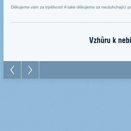
Děkujeme vám za trpělivost! A také děkujeme za neutuhchající p
Vzhůru k nebi