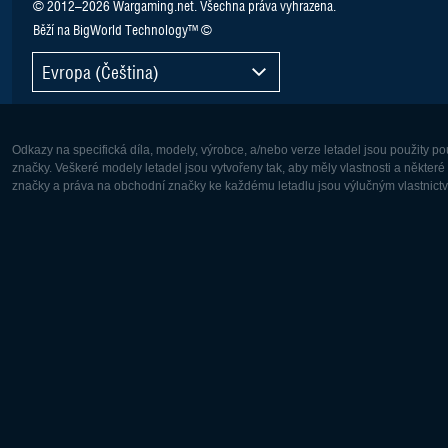
© 2012–2026 Wargaming.net. Všechna práva vyhrazena.
Běží na BigWorld Technology™ ©
Evropa (Čeština)
Odkazy na specifická díla, modely, výrobce, a/nebo verze letadel jsou použity 
značky. Veškeré modely letadel jsou vytvořeny tak, aby měly vlastnosti a někter
značky a práva na obchodní značky ke každému letadlu jsou výlučným vlastnictví
Evropa:
Severní A
Deutsch
English
English
Français