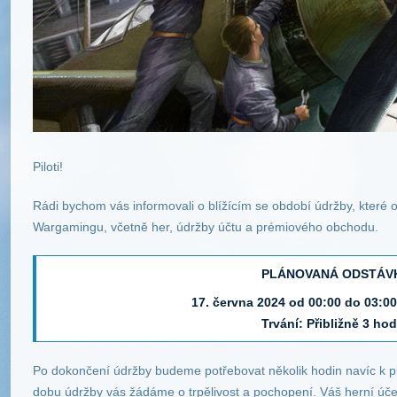
Piloti!
Rádi bychom vás informovali o blížícím se období údržby, které o
Wargamingu, včetně her, údržby účtu a prémiového obchodu.
PLÁNOVANÁ ODSTÁV
17. června 2024 od 00:00 do 03:0
Trvání: Přibližně 3 ho
Po dokončení údržby budeme potřebovat několik hodin navíc k p
dobu údržby vás žádáme o trpělivost a pochopení. Váš herní úče