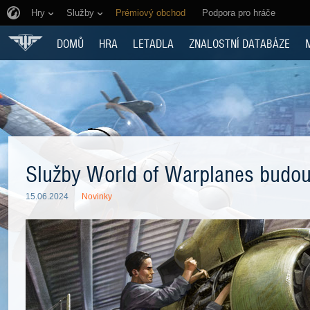
Hry
Služby
Prémiový obchod
Podpora pro hráče
DOMŮ
HRA
LETADLA
ZNALOSTNÍ DATABÁZE
Služby World of Warplanes budo
15.06.2024
Novinky