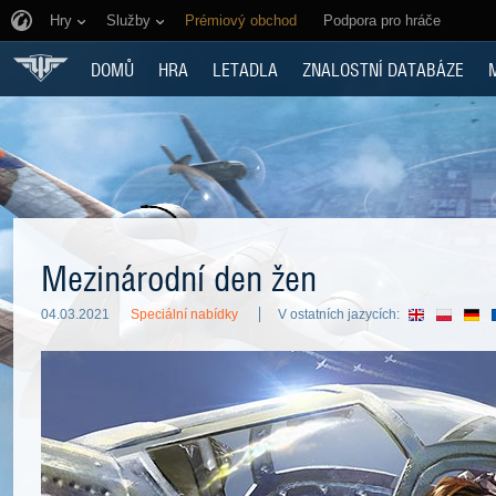
Hry
Služby
Prémiový obchod
Podpora pro hráče
DOMŮ
HRA
LETADLA
ZNALOSTNÍ DATABÁZE
Mezinárodní den žen
04.03.2021
Speciální nabídky
V ostatních jazycích: