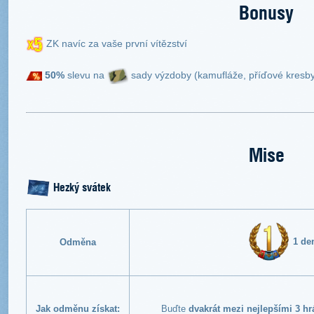
Bonusy
ZK navíc za vaše první vítězství
50%
slevu na
sady výzdoby (kamufláže, příďové kresby,
Mise
Hezký svátek
1 de
Odměna
Jak odměnu získat:
Buďte
dvakrát mezi nejlepšími 3 h