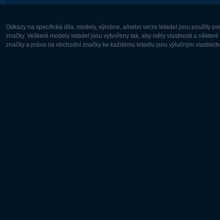
Odkazy na specifická díla, modely, výrobce, a/nebo verze letadel jsou použity 
značky. Veškeré modely letadel jsou vytvořeny tak, aby měly vlastnosti a někter
značky a práva na obchodní značky ke každému letadlu jsou výlučným vlastnictví
Evropa:
Severní A
Deutsch
English
English
Français
Čeština
Polski