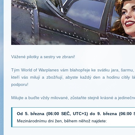
Vážené pilotky a sestry ve zbrani!
Tým World of Warplanes vám blahopřeje ke svátku jara, šarmu, k
kteří vás milují a zbožňují, abyste každý den a hodinu cítily
podporu!
Milujte a buďte vždy milované, zůstaňte stejně krásné a jedinečné
Od 5. března (06:00 SEČ, UTC+1) do 9. března (06:00
Mezinárodnímu dni žen, během něhož najdete: