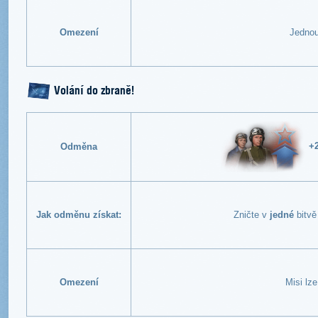
Omezení
Jednou
Volání do zbraně!
+2
Odměna
Jak odměnu získat:
Zničte v
jedné
bitv
Omezení
Misi lz