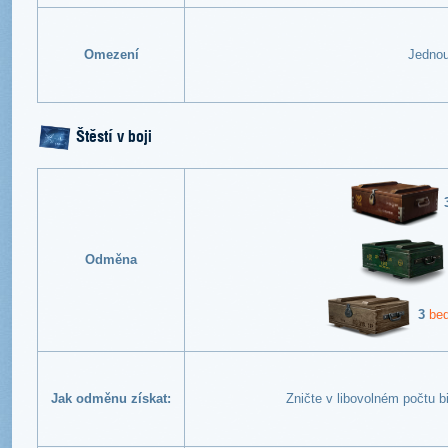
Omezení
Jednou
Štěstí v boji
Odměna
3
bed
Jak odměnu získat:
Zničte v libovolném počtu b