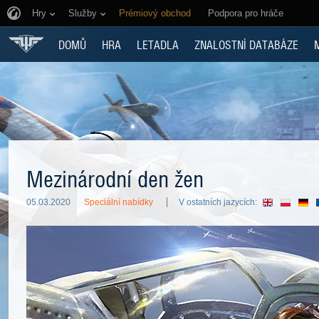
Hry
Služby
Prémiový obchod
Podpora pro hráče
DOMŮ
HRA
LETADLA
ZNALOSTNÍ DATABÁZE
Mezinárodní den žen
05.03.2020
Speciální nabídky
V ostatních jazycích: