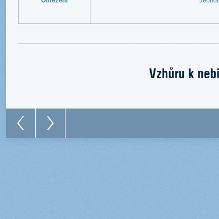
Omezení
Jednou
Vzhůru k nebi