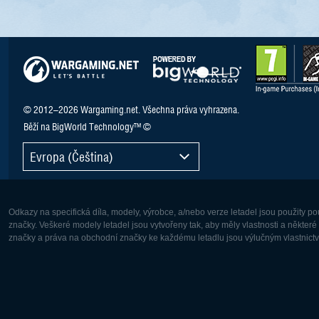
© 2012–2026 Wargaming.net. Všechna práva vyhrazena.
Běží na BigWorld Technology™ ©
Evropa (Čeština)
Odkazy na specifická díla, modely, výrobce, a/nebo verze letadel jsou použity 
značky. Veškeré modely letadel jsou vytvořeny tak, aby měly vlastnosti a někter
značky a práva na obchodní značky ke každému letadlu jsou výlučným vlastnictví