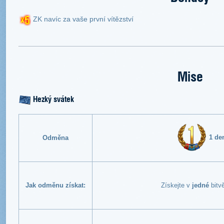
ZK navíc za vaše první vítězství
Mise
Hezký svátek
1 de
Odměna
Jak odměnu získat:
Získejte v
jedné
bitv