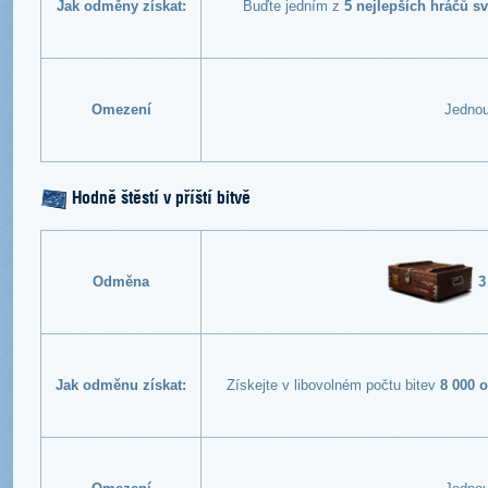
Jak odměny získat:
Buďte jedním z
5 nejlepších hráčů 
Omezení
Jednou
Hodně štěstí v příští bitvě
3
Odměna
Jak odměnu získat:
Získejte v libovolném počtu bitev
8 000 