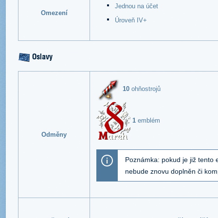
Jednou na účet
Omezení
Úroveň IV+
Oslavy
10
ohňostrojů
1
emblém
Odměny
Poznámka: pokud je již tento 
nebude znovu doplněn či ko