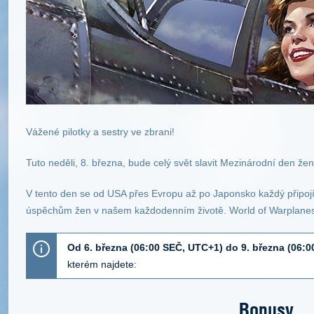
Vážené pilotky a sestry ve zbrani!
Tuto neděli, 8. března, bude celý svět slavit Mezinárodní den žen
V tento den se od USA přes Evropu až po Japonsko každý připoj
úspěchům žen v našem každodenním životě. World of Warplanes
Od 6. března (06:00 SEČ, UTC+1) do 9. března (06:
kterém najdete:
Bonusy