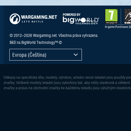
© 2012–2026 Wargaming.net. Všechna práva vyhrazena.
Běží na BigWorld Technology™ ©
Evropa (Čeština)
Odkazy na specifická díla, modely, výrobce, a/nebo verze letadel jsou použity 
značky. Veškeré modely letadel jsou vytvořeny tak, aby měly vlastnosti a někter
značky a práva na obchodní značky ke každému letadlu jsou výlučným vlastnictví
Evropa:
Severní A