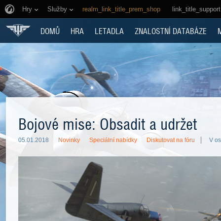
Hry
Služby
realm_link_title_prem_shop
link_title_support
DOMŮ
HRA
LETADLA
ZNALOSTNÍ DATABÁZE
Bojové mise: Obsadit a udržet
05.01.2018
Novinky
Speciální nabídky
Diskutovat na fóru
V os