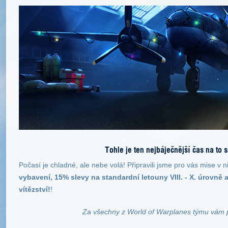
Tohle je ten nejbáječnější čas na to s
Počasí je chladné, ale nebe volá! Připravili jsme pro vás mise v 
vybavení, 15% slevy na standardní letouny VIII. - X. úrovně
vítězství!
!
Za všechny z World of Warplanes týmu vám 