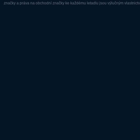
značky a práva na obchodní značky ke každému letadlu jsou výlučným vlastnictví
Evropa:
Severní A
Deutsch
English
English
Français
Čeština
Polski
Русский