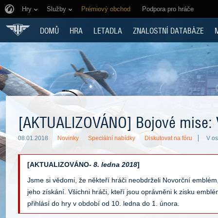
Hry
Služby
Prémiový obchod
Podpora pro hráče
DOMŮ
HRA
LETADLA
ZNALOSTNÍ DATABÁZE
[AKTUALIZOVÁNO] Bojové mise: 
08.01.2018
Novinky
Speciální nabídky
Diskutovat na fóru
V os
[AKTUALIZOVÁNO
- 8. ledna 2018
]
Jsme si vědomi, že někteří hráči neobdrželi Novorční emblém,
jeho získání. Všichni hráči, kteří jsou oprávněni k zisku emblé
přihlásí do hry v období od 10. ledna do 1. února.