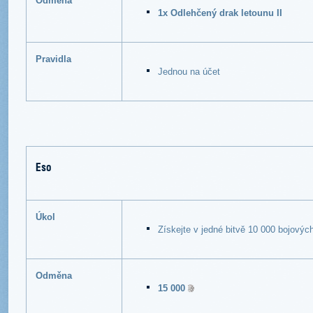
Odměna
1x Odlehčený drak letounu II
Pravidla
Jednou na účet
Eso
Úkol
Získejte v jedné bitvě 10 000 bojovýc
Odměna
15 000