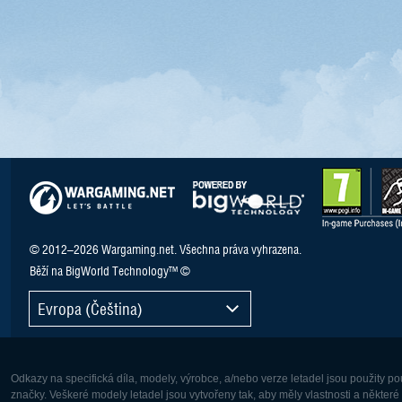
© 2012–2026 Wargaming.net. Všechna práva vyhrazena.
Běží na BigWorld Technology™ ©
Evropa (Čeština)
Odkazy na specifická díla, modely, výrobce, a/nebo verze letadel jsou použity 
značky. Veškeré modely letadel jsou vytvořeny tak, aby měly vlastnosti a někter