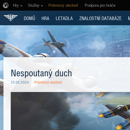
Hry
Služby
Prémiový obchod
Podpora pro hráče
DOMŮ
HRA
LETADLA
ZNALOSTNÍ DATABÁZE
Nespoutaný duch
15.05.2024
Prémiový obchod