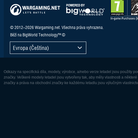
© 2012–2026 Wargaming.net. Všechna práva vyhrazena.
Běží na BigWorld Technology™ ©
Evropa (Čeština)
Odkazy na specifická díla, modely, výrobce, a/nebo verze letadel jsou použity 
značky. Veškeré modely letadel jsou vytvořeny tak, aby měly vlastnosti a někter
značky a práva na obchodní značky ke každému letadlu jsou výlučným vlastnictví
Evropa:
Severní A