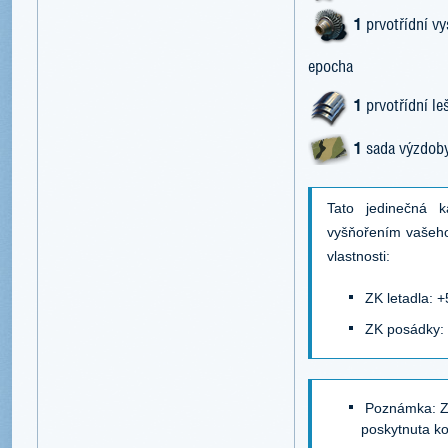
1
prvotřídní vy
epocha
1
prvotřídní le
1
sada výzdoby
Tato jedinečná 
vyšňořením vašeho
vlastnosti:
ZK letadla: 
ZK posádky:
Poznámka: Z
poskytnuta k