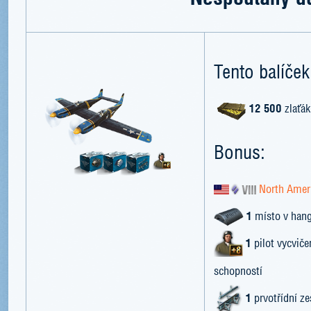
Tento balíček
12 500
zlaťák
Bonus:
North Amer
1
místo v han
1
pilot vycvič
schopností
1
prvotřídní ze