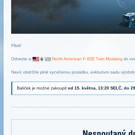
Piloti!
Odvezte si
North American F-82E Twin Mustang
do sv
Navíc obdržíte plně vycvičenou posádku, exkluzivní sadu výzdoby
Balíček je možné zakoupit
od 15. května, 13:20 SELČ, do 2
Nespoutaný d