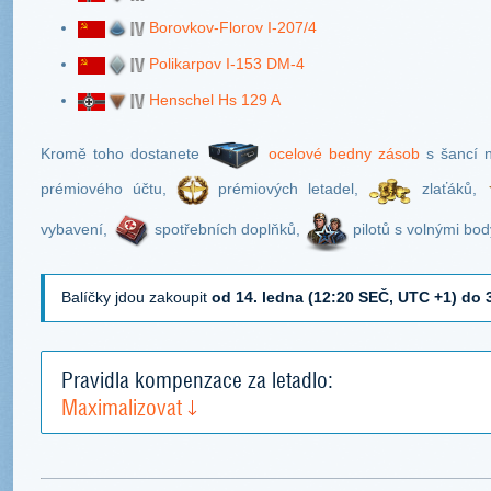
Borovkov-Florov I-207/4
Polikarpov I-153 DM-4
Henschel Hs 129 A
Kromě toho dostanete
ocelové bedny zásob
s šancí n
prémiového účtu,
prémiových letadel,
zlaťáků,
vybavení,
spotřebních doplňků,
pilotů s volnými bo
Balíčky jdou zakoupit
od 14. ledna (12:20 SEČ, UTC +1) do 
Pravidla kompenzace za letadlo:
Maximalizovat