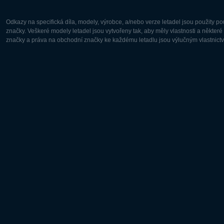
Odkazy na specifická díla, modely, výrobce, a/nebo verze letadel jsou použity 
značky. Veškeré modely letadel jsou vytvořeny tak, aby měly vlastnosti a někter
značky a práva na obchodní značky ke každému letadlu jsou výlučným vlastnictví
Evropa:
Severní A
Deutsch
English
English
Français
Čeština
Polski
Русский