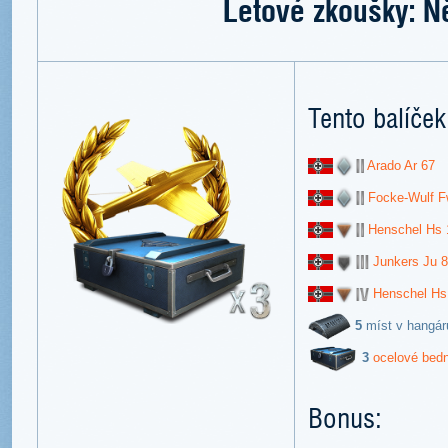
Letové zkoušky: 
Tento balíček
Arado Ar 67
Focke-Wulf F
Henschel Hs 
Junkers Ju 
Henschel Hs
5
míst v hangár
3
ocelové bed
Bonus: