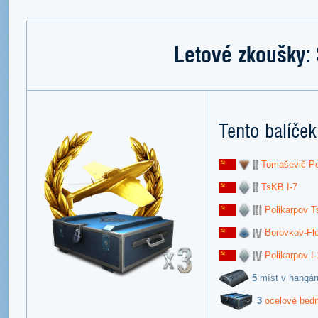
Letové zkoušky:
Tento balíček
Tomaševič P
TsKB I-7
Polikarpov 
Borovkov-Flo
Polikarpov I
5
míst v hangár
3
ocelové bed