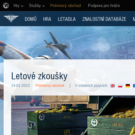
Hry
Služby
Prémiový obchod
Podpora pro hráče
DOMŮ
HRA
LETADLA
ZNALOSTNÍ DATABÁZE
Letové zkoušky
14.01.2022
Prémiový obchod
V ostatních jazycích: