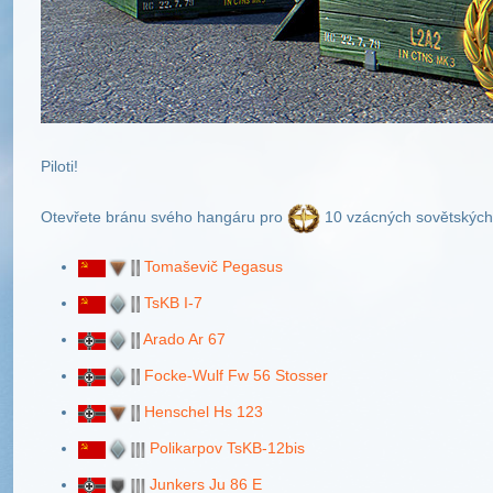
Piloti!
Otevřete bránu svého hangáru pro
10 vzácných sovětských
Tomaševič Pegasus
TsKB I-7
Arado Ar 67
Focke-Wulf Fw 56 Stosser
Henschel Hs 123
Polikarpov TsKB-12bis
Junkers Ju 86 E