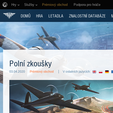
Hry
Služby
Prémiový obchod
Podpora pro hráče
DOMŮ
HRA
LETADLA
ZNALOSTNÍ DATABÁZE
Polní zkoušky
03.04.2020
Prémiový obchod
V ostatních jazycích: