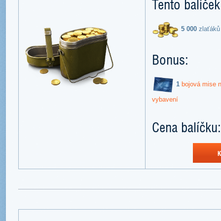
Tento balíček
5 000
zlaťáků
Bonus:
1
bojová mise n
vybavení
Cena balíčku:
K