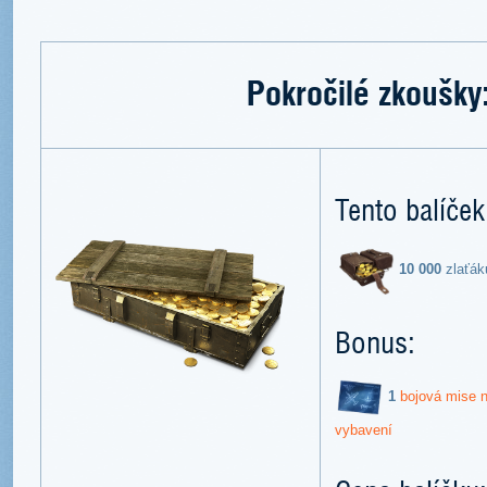
Pokročilé zkoušk
Tento balíček
10 000
zlaťák
Bonus:
1
bojová mise n
vybavení