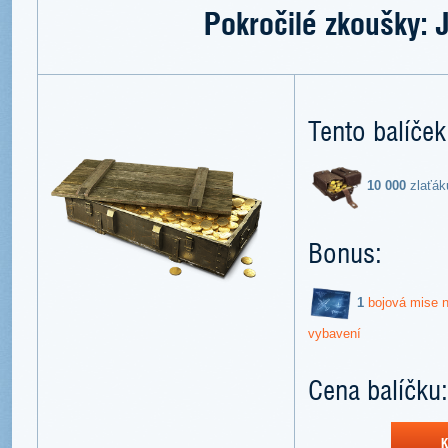
Pokročilé zkoušky: 
Tento balíček
10 000
zlaťák
Bonus:
1
bojová mise n
vybavení
Cena balíčku:
K