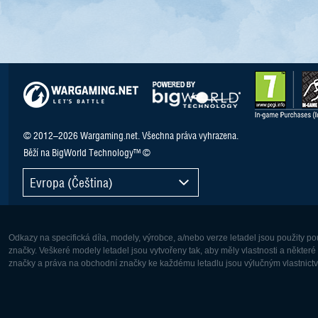
© 2012–2026 Wargaming.net. Všechna práva vyhrazena.
Běží na BigWorld Technology™ ©
Evropa (Čeština)
Odkazy na specifická díla, modely, výrobce, a/nebo verze letadel jsou použity 
značky. Veškeré modely letadel jsou vytvořeny tak, aby měly vlastnosti a někter
značky a práva na obchodní značky ke každému letadlu jsou výlučným vlastnictví