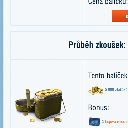
Cena balíčku:
K
Průběh zkoušek:
Tento balíček
5 000
zlaťáků
Bonus:
1
bojová mise n