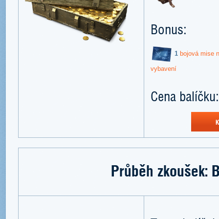
Bonus:
1
bojová mise na
vybavení
Cena balíčku:
K
Průběh zkoušek: B