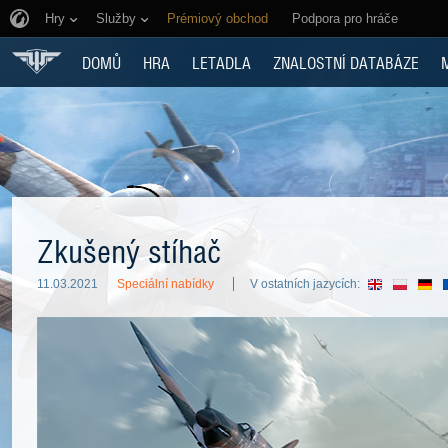
Hry
Služby
Prémiový obchod
Podpora pro hráče
DOMŮ
HRA
LETADLA
ZNALOSTNÍ DATABÁZE
Zkušený stíhač
11.03.2021
Speciální nabídky
V ostatních jazycích: