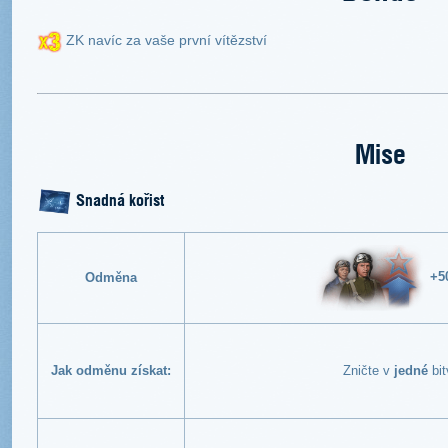
ZK navíc za vaše první vítězství
Mise
Snadná kořist
+5
Odměna
Jak odměnu získat:
Zničte v
jedné
bi