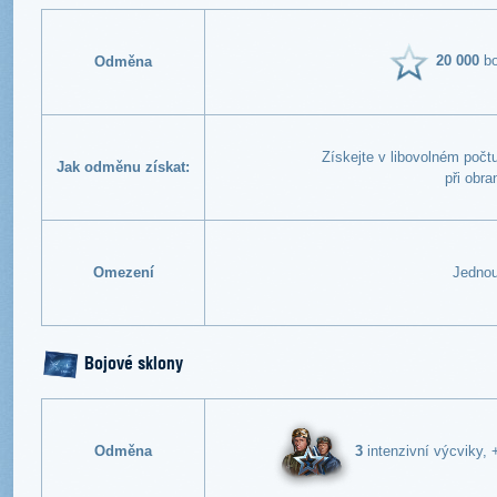
20 000
bo
Odměna
Získejte v libovolném počt
Jak odměnu získat:
při obra
Omezení
Jednou
Bojové sklony
3
intenzivní výcviky,
Odměna