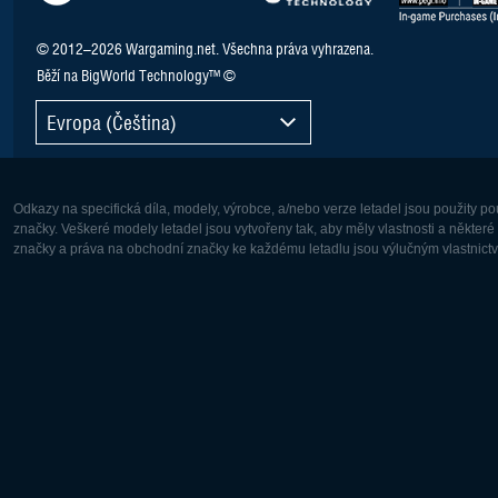
© 2012–2026 Wargaming.net. Všechna práva vyhrazena.
Běží na BigWorld Technology™ ©
Evropa (Čeština)
Odkazy na specifická díla, modely, výrobce, a/nebo verze letadel jsou použity 
značky. Veškeré modely letadel jsou vytvořeny tak, aby měly vlastnosti a někter
značky a práva na obchodní značky ke každému letadlu jsou výlučným vlastnictví
Evropa:
Severní A
Deutsch
English