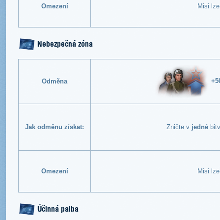
Omezení
Misi lz
Nebezpečná zóna
+5
Odměna
Jak odměnu získat:
Zničte v
jedné
bit
Omezení
Misi lz
Účinná palba