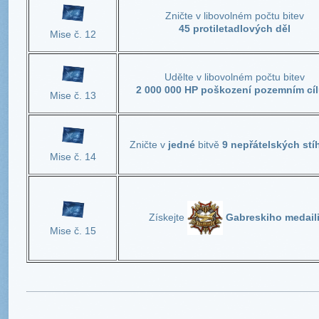
Zničte v libovolném počtu bitev
45 protiletadlových děl
Mise č. 12
Udělte v libovolném počtu bitev
2 000 000 HP poškození pozemním cí
Mise č. 13
Zničte v
jedné
bitvě
9 nepřátelských stí
Mise č. 14
Získejte
Gabreskiho medail
Mise č. 15