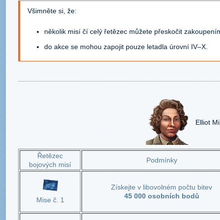
Všimněte si, že:
několik misí čí celý řetězec můžete přeskočit zakoupen
do akce se mohou zapojit pouze letadla úrovní IV–X.
Elliot Mil
Řetězec
Podmínky
bojových misí
Získejte v libovolném počtu bitev
45 000 osobních bodů
Mise č. 1