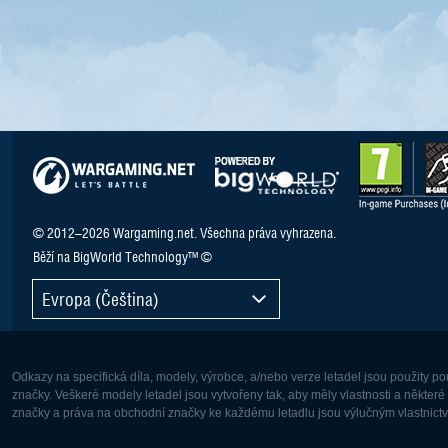
© 2012–2026 Wargaming.net. Všechna práva vyhrazena.
Běží na BigWorld Technology™ ©
Evropa (Čeština)
Odkazy na specifická díla, modely, výrobce, a/nebo verze letadel jsou použity 
značky. Veškeré modely letadel jsou vytvořeny tak, aby měly vlastnosti a někter
značky a práva na obchodní značky ke každému letadlu jsou výlučným vlastnictví