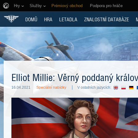
Hry
Služby
Prémiový obchod
Podpora pro hráče
DOMŮ
HRA
LETADLA
ZNALOSTNÍ DATABÁZE
Elliot Millie: Věrný poddaný králo
16.04.2021
Speciální nabídky
V ostatních jazycích: