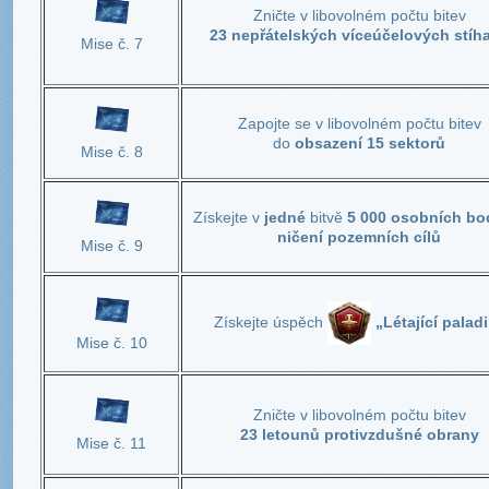
Zničte v libovolném počtu bitev
23 nepřátelských víceúčelových stíh
Mise č. 7
Zapojte se v libovolném počtu bitev
do
obsazení 15 sektorů
Mise č. 8
Získejte v
jedné
bitvě
5 000 osobních bo
ničení pozemních cílů
Mise č. 9
Získejte úspěch
„Létající palad
Mise č. 10
Zničte v libovolném počtu bitev
23 letounů protivzdušné obrany
Mise č. 11