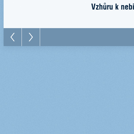
Vzhůru k nebi