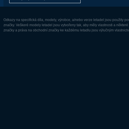
Odkazy na specifická díla, modely, výrobce, a/nebo verze letadel jsou použity 
značky. Veškeré modely letadel jsou vytvořeny tak, aby měly vlastnosti a někter
značky a práva na obchodní značky ke každému letadlu jsou výlučným vlastnictví
Evropa:
Severní A
Deutsch
English
English
Français
Čeština
Polski