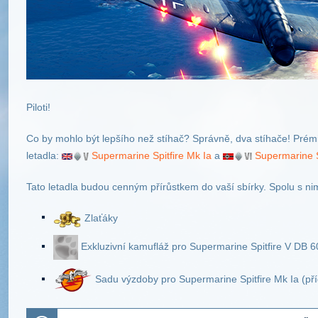
Piloti!
Co by mohlo být lepšího než stíhač? Správně, dva stíhače! Pr
letadla:
Supermarine Spitfire Mk Ia
a
Supermarine S
Tato letadla budou cenným přírůstkem do vaší sbírky. Spolu s ni
Zlaťáky
Exkluzivní kamufláž pro Supermarine Spitfire V DB 6
Sadu výzdoby pro Supermarine Spitfire Mk Ia (př