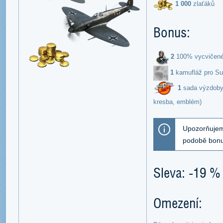
1 000
zlaťáků
Bonus:
2
100% vycvičené
1
kamufláž pro Su
1
sada výzdoby 
kresba, emblém)
Upozorňujeme
podobě bonu
Sleva: -19 %
Omezení: