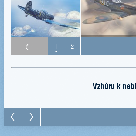
1
2
Vzhůru k nebi