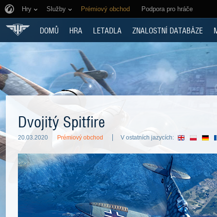
Hry
Služby
Prémiový obchod
Podpora pro hráče
DOMŮ
HRA
LETADLA
ZNALOSTNÍ DATABÁZE
Dvojitý Spitfire
20.03.2020
Prémiový obchod
V ostatních jazycích: