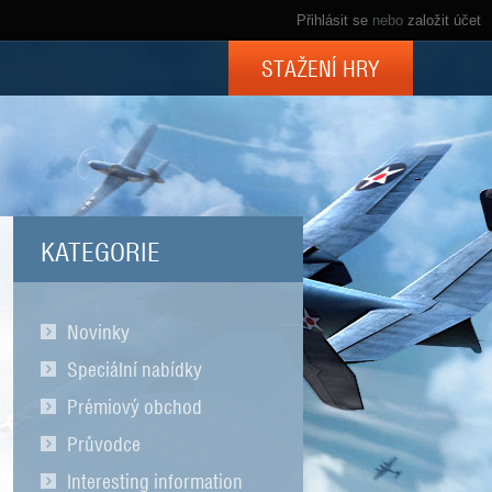
Přihlásit se
nebo
založit účet
STAŽENÍ HRY
KATEGORIE
Novinky
Speciální nabídky
Prémiový obchod
Průvodce
Interesting information