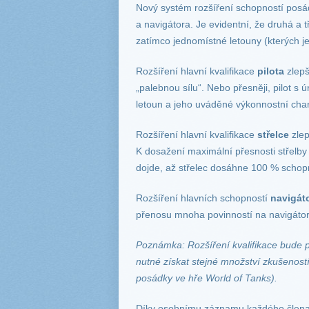
Nový systém rozšíření schopností posádk
a navigátora. Je evidentní, že druhá a 
zatímco jednomístné letouny (kterých je
Rozšíření hlavní kvalifikace
pilota
zlepš
„palebnou sílu“. Nebo přesněji, pilot 
letoun a jeho uváděné výkonnostní chara
Rozšíření hlavní kvalifikace
střelce
zle
K dosažení maximální přesnosti střelby
dojde, až střelec dosáhne 100 % schop
Rozšíření hlavních schopností
navigát
přenosu mnoha povinností na navigátora
Poznámka: Rozšíření kvalifikace bude p
nutné získat stejné množství zkušeností
posádky ve hře World of Tanks).
Díky osobnímu záznamu každého člena