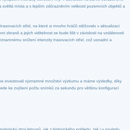
a světlá místa a s lepším zdůrazněním velikosti pozemních objektů a
.
rasovacích střel, na které si mnoho hráčů stěžovalo v aktualizaci
ni zbraně a jejich viditelnost se bude lišit v závislosti na vzdálenosti
ýznamnému snížení intenzity trasovacích střel, což usnadní a
sme investovali významné množství výzkumu a máme výsledky, díky
vede ke zvýšení počtu snímků za sekundu pro většinu konfigurací
ogický stroj letounů, jak z historického pohledu, tak i v souladu