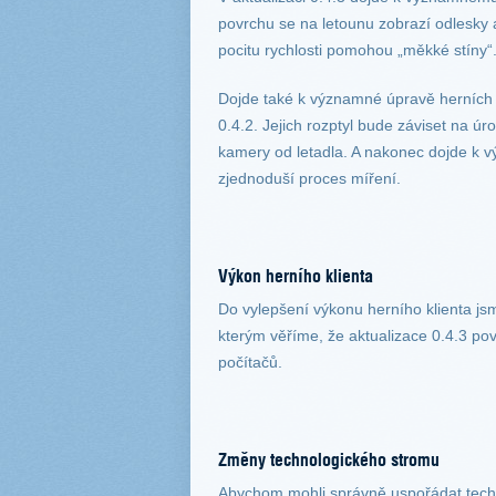
povrchu se na letounu zobrazí odlesky 
pocitu rychlosti pomohou „měkké stíny“
Dojde také k významné úpravě herních t
0.4.2. Jejich rozptyl bude záviset na úrov
kamery od letadla. A nakonec dojde k v
zjednoduší proces míření.
Výkon herního klienta
Do vylepšení výkonu herního klienta j
kterým věříme, že aktualizace 0.4.3 po
počítačů.
Změny technologického stromu
Abychom mohli správně uspořádat technol