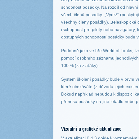
schopnost posádky. Na rozdíl od hlavní 
všech členů posádky: „Výdrž“ (poskytuj
všechny členy posádky), „teleskopické o
(schopnost pro piloty nebo navigátory,
dostupných schopností posádky bude v d
Podobně jako ve hře World of Tanks, lz
pomocí osobního záznamu jednotlivých 
100 % (za zlaťáky).
Systém školení posádky bude v první ve
které očekáváte (z důvodu jejich existe
Dokud například nebudou k dispozici k
přenosu posádky na jiné letadlo nebo 
Vizuální a grafické aktualizace
V aktualizaci 0.4.3 dojde k významnému 