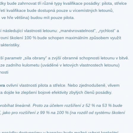
y bude zahrnovat tři různé typy kvalifikace posádky: pilota, střelce
třetí kvalifikace bude dostupná pouze u vícemístných letounů,
 ve hře většina) budou mít pouze pilota.
í následující vlastnosti letounu: „manévrovatelnost“, „rychlost“ a
s úrovní školení 100 % bude schopen maximálním způsobem využít
kteristiky.
pší parametr „síla obrany“ a zvýší obranné schopnosti letounu v bitvě.
 ze zadního kulometu (uváděné v letových vlastnostech letounu)
nosti
ora
ovlivní vlastnosti pilota a střelce. Nebo zjednodušeně, vlivem
 dojde ke zlepšení bojové efektivity zbylých členů posádky.
robíhat lineárně. Proto za účelem rozšíření z 52 % na 53 % bude
, jako pro rozšíření z 99 % na 100 % (na rozdíl od systému školení
 posádky dostupnému v hangáru bude možné vybrat konkrétní