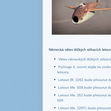
Německá větev těžkých stíhacích letou
Větev německých těžkých stíhacíc
Počínaje 4. úrovní dojde ke změ
letouny.
Letoun Bf. 109Z bude přesunut do
Letoun Me. 609 bude přesunut do
Letoun Me. 262 bude přesunut do 
609.
Letoun Me. 109TL bude přesunut d