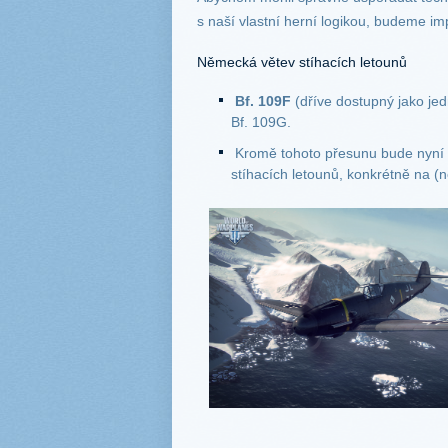
s naší vlastní herní logikou, budeme i
Německá větev stíhacích letounů
Bf. 109F
(dříve dostupný jako jed
Bf. 109G.
Kromě tohoto přesunu bude nyní 
stíhacích letounů, konkrétně na (n