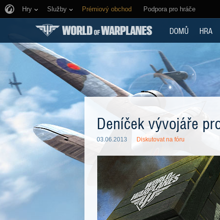
Hry
Služby
Prémiový obchod
Podpora pro hráče
DOMŮ
HRA
Deníček vývojáře pro
03.06.2013
Diskutovat na fóru