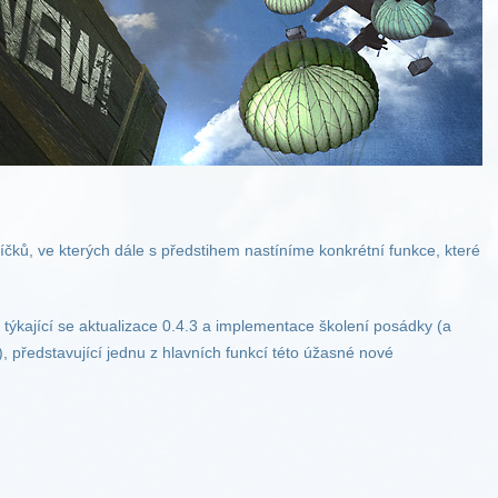
níčků, ve kterých dále s předstihem nastíníme konkrétní funkce, které
týkající se aktualizace 0.4.3 a implementace školení posádky (a
), představující jednu z hlavních funkcí této úžasné nové