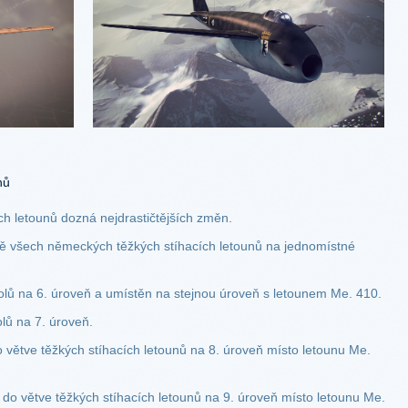
nů
h letounů dozná nejdrastičtějších změn.
ně všech německých těžkých stíhacích letounů na jednomístné
lů na 6. úroveň a umístěn na stejnou úroveň s letounem Me. 410.
lů na 7. úroveň.
větve těžkých stíhacích letounů na 8. úroveň místo letounu Me.
o větve těžkých stíhacích letounů na 9. úroveň místo letounu Me.