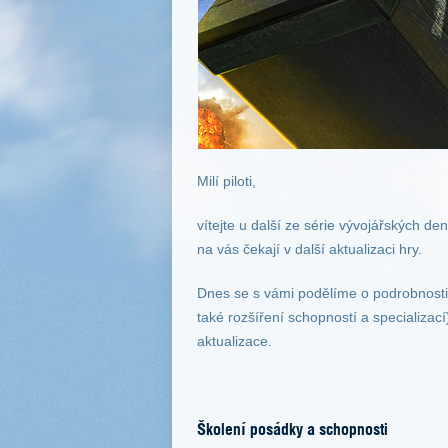
Milí piloti,
vítejte u další ze série vývojářských de
na vás čekají v další aktualizaci hry.
Dnes se s vámi podělíme o podrobnosti 
také rozšíření schopností a specializací
aktualizace.
Školení posádky a schopnosti