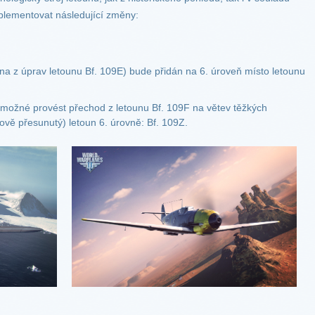
mplementovat následující změny:
na z úprav letounu Bf. 109E) bude přidán na 6. úroveň místo letounu
možné provést přechod z letounu Bf. 109F na větev těžkých
ově přesunutý) letoun 6. úrovně: Bf. 109Z.