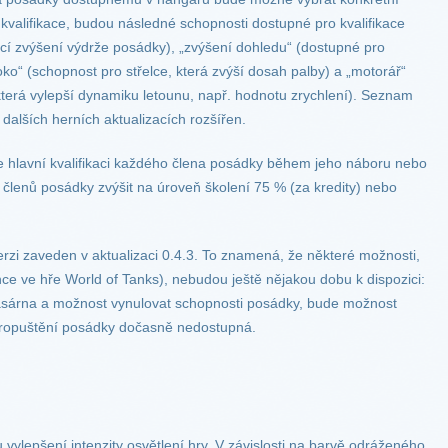
kvalifikace, budou následné schopnosti dostupné pro kvalifikace
ící zvýšení výdrže posádky), „zvýšení dohledu“ (dostupné pro
ko“ (schopnost pro střelce, která zvýší dosah palby) a „motorář“
 která vylepší dynamiku letounu, např. hodnotu zrychlení). Seznam
alších herních aktualizacích rozšířen.
e hlavní kvalifikaci každého člena posádky během jeho náboru nebo
členů posádky zvýšit na úroveň školení 75 % (za kredity) nebo
rzi zaveden v aktualizaci 0.4.3. To znamená, že některé možnosti,
nce ve hře World of Tanks), nebudou ještě nějakou dobu k dispozici:
asárna a možnost vynulovat schopnosti posádky, bude možnost
propuštění posádky dočasně nedostupná.
vylepšení intenzity osvětlení hry. V závislosti na barvě odráženého