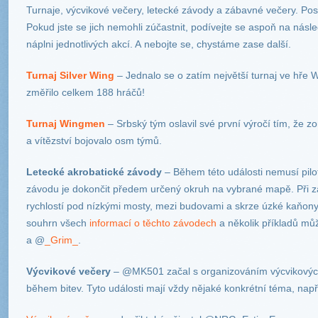
Turnaje, výcvikové večery, letecké závody a zábavné večery. Po
Pokud jste se jich nemohli zúčastnit, podívejte se aspoň na násle
náplni jednotlivých akcí. A nebojte se, chystáme zase další.
Turnaj Silver Wing
– Jednalo se o zatím největší turnaj ve hře 
změřilo celkem 188 hráčů!
Turnaj Wingmen
– Srbský tým oslavil své první výročí tím, že zo
a vítězství bojovalo osm týmů.
Letecké akrobatické závody
– Během této události nemusí pilo
závodu je dokončit předem určený okruh na vybrané mapě. Při zá
rychlostí pod nízkými mosty, mezi budovami a skrze úzké kaňon
souhrn všech
informací o těchto závodech
a několik příkladů mů
a @
_Grim_
.
Výcvikové večery
– @MK501 začal s organizováním výcvikových
během bitev. Tyto události mají vždy nějaké konkrétní téma, nap