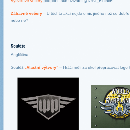
Výcvikové večery
podpořil také uživatel @NRG_ExtincE.
Zábavné večery
– U těchto akcí nejde o nic jiného než se dobře 
nebo ne?
Soutěže
Angličtina
Soutěž
„Vlastní výtvory”
– Hráči měli za úkol přepracovat logo