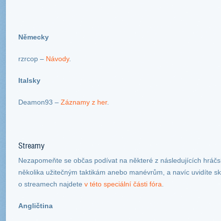
Německy
rzrcop –
Návody
.
Italsky
Deamon93 –
Záznamy z her
.
Streamy
Nezapomeňte se občas podívat na některé z následujících hráčsk
několika užitečným taktikám anebo manévrům, a navíc uvidíte skv
o streamech najdete
v této speciální části fóra
.
Angličtina