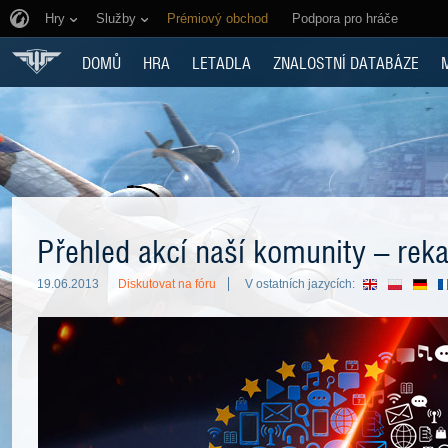
Hry
Služby
Prémiový obchod
Podpora pro hráče
DOMŮ
HRA
LETADLA
ZNALOSTNÍ DATABÁZE
Přehled akcí naší komunity – reka
19.06.2013
Diskutovat na fóru
V ostatních jazycích: