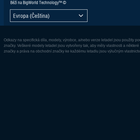
Běží na BigWorld Technology™ ©
Evropa (Čeština)
Odkazy na specifická díla, modely, výrobce, a/nebo verze letadel jsou použity 
značky. Veškeré modely letadel jsou vytvořeny tak, aby měly vlastnosti a někter
značky a práva na obchodní značky ke každému letadlu jsou výlučným vlastnictví
Evropa:
Severní A
Deutsch
English
English
Français