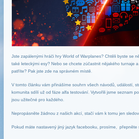
Jste zapálenými hráči hry World of Warplanes? Chtěli byste se něč
také leteckými esy? Nebo se chcete zúčastnit nějakého turnaje a
patříte? Pak jste zde na správném místě.
V tomto článku vám přinášíme souhrn všech návodů, událostí, s
komunita sdílí už od fáze alfa testování. Vytvořili jsme seznam p
jsou užitečné pro každého.
Nepropásněte žádnou z našich akcí, stačí vám k tomu jen sledo
Pokud máte nastavený jiný jazyk facebooku, prosíme, přepněte s