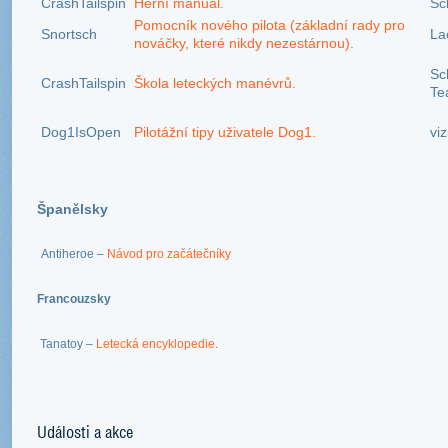
CrashTailspin
Herní manuál.
Sc
Pomocník nového pilota (základní rady pro
Snortsch
La
nováčky, které nikdy nezestárnou).
Sc
CrashTailspin
Škola leteckých manévrů.
Te
Dog1IsOpen
Pilotážní tipy uživatele Dog1.
vi
Španělsky
Antiheroe –
Návod pro začátečníky
Francouzsky
Tanatoy –
Letecká encyklopedie
.
Události a akce