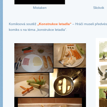
Mistaken
Slickvik
Komiksová soutěž
„Konstrukce letadla“
– Hráči museli předvést
komiks s na téma „konstrukce letadla“.