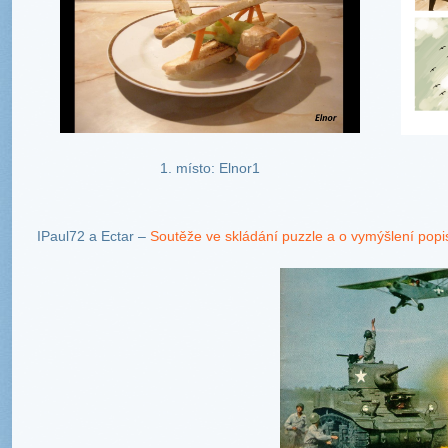
1. místo: Elnor1
IPaul72 a Ectar –
Soutěže ve skládání puzzle a o vymýšlení pop