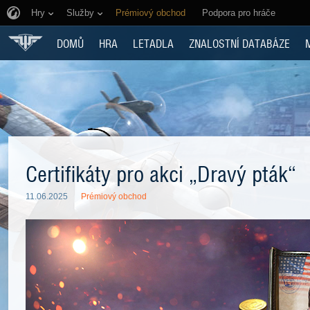
Hry
Služby
Prémiový obchod
Podpora pro hráče
DOMŮ
HRA
LETADLA
ZNALOSTNÍ DATABÁZE
Certifikáty pro akci „Dravý pták“
11.06.2025
Prémiový obchod