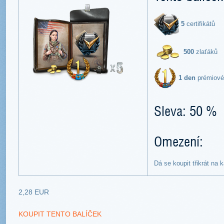
5
certifikátů
500
zlaťáků
1 den
prémiové
Sleva: 50 %
Omezení:
Dá se koupit třikrát na 
2,28 EUR
KOUPIT TENTO BALÍČEK