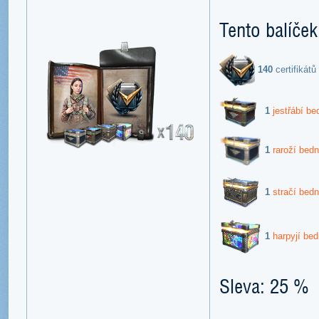
Tento balíček
140
certifikátů
1
jestřábí b
1
raroží bed
1
stračí bed
1
harpyjí be
Sleva: 25 %