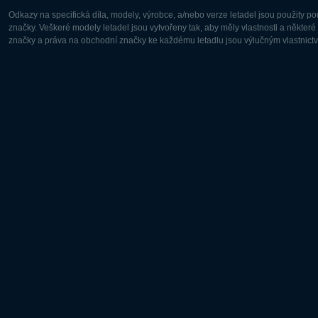
Odkazy na specifická díla, modely, výrobce, a/nebo verze letadel jsou použity 
značky. Veškeré modely letadel jsou vytvořeny tak, aby měly vlastnosti a někter
značky a práva na obchodní značky ke každému letadlu jsou výlučným vlastnictví
Evropa:
Severní A
Deutsch
English
English
Français
Čeština
Polski
Русский