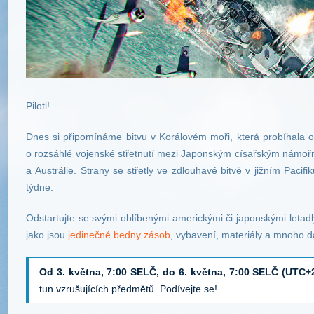
Piloti!
Dnes si připomínáme bitvu v Korálovém moři, která probíhala o
o rozsáhlé vojenské střetnutí mezi Japonským císařským námořn
a Austrálie. Strany se střetly ve zdlouhavé bitvě v jižním Pacif
týdne.
Odstartujte se svými oblíbenými americkými či japonskými letad
jako jsou
jedinečné bedny zásob
, vybavení, materiály a mnoho da
Od 3. května, 7:00 SELČ, do 6. května, 7:00 SELČ (UTC+
tun vzrušujících předmětů. Podívejte se!