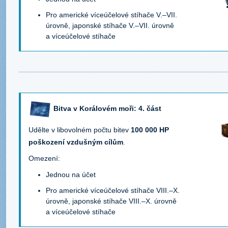
Pro americké víceúčelové stíhače V.–VII.
úrovně, japonské stíhače V.–VII. úrovně
a víceúčelové stíhače
Bitva v Korálovém moři: 4. část
Udělte v libovolném počtu bitev
100 000 HP
poškození vzdušným cílům
.
Omezení:
Jednou na účet
Pro americké víceúčelové stíhače VIII.–X.
úrovně, japonské stíhače VIII.–X. úrovně
a víceúčelové stíhače