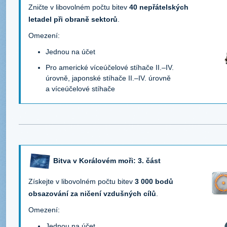
Zničte v libovolném počtu bitev
40 nepřátelských
letadel při obraně sektorů
.
Omezení:
Jednou na účet
Pro americké víceúčelové stíhače II.–IV.
úrovně, japonské stíhače II.–IV. úrovně
a víceúčelové stíhače
Bitva v Korálovém moři: 3. část
Získejte v libovolném počtu bitev
3 000 bodů
obsazování za ničení vzdušných cílů
.
Omezení:
Jednou na účet