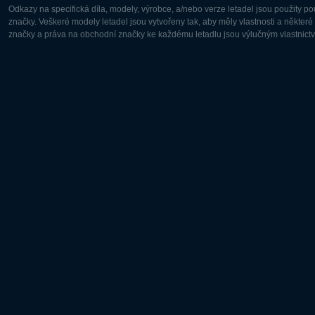
Odkazy na specifická díla, modely, výrobce, a/nebo verze letadel jsou použity 
značky. Veškeré modely letadel jsou vytvořeny tak, aby měly vlastnosti a někter
značky a práva na obchodní značky ke každému letadlu jsou výlučným vlastnictví
Evropa:
Severní A
Deutsch
English
English
Français
Čeština
Polski
Русский