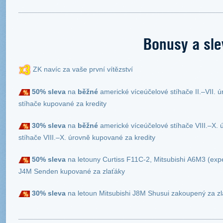
Bonusy a sle
ZK navíc za vaše první vítězství
50% sleva
na
běžné
americké víceúčelové stíhače II.–VII. 
stíhače kupované za kredity
30% sleva
na
běžné
americké víceúčelové stíhače VIII.–X.
stíhače VIII.–X. úrovně kupované za kredity
50% sleva
na letouny Curtiss F11C-2, Mitsubishi A6M3 (expe
J4M Senden kupované za zlaťáky
30% sleva
na letoun Mitsubishi J8M Shusui zakoupený za zl