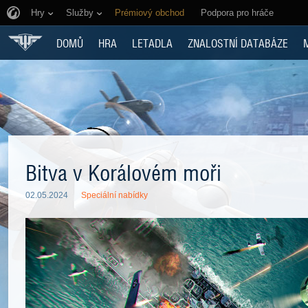
Hry
Služby
Prémiový obchod
Podpora pro hráče
DOMŮ
HRA
LETADLA
ZNALOSTNÍ DATABÁZE
Bitva v Korálovém moři
02.05.2024
Speciální nabídky